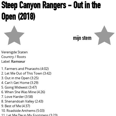
Steep Canyon Rangers
- Out in the
Open
(2018)
mijn stem
Verenigde Staten
Country / Roots
Label:
Ramseur
Farmers and Pharaohs
(4:02)
Let Me Out of This Town
(3:42)
Out in the Open
(3:25)
Can't Get Home
(3:29)
Going Midwest
(3:47)
When She Was Mine
(4:26)
Love Harder
(3:58)
Shenandoah Valley
(2:43)
Best of Me
(4:37)
Roadside Anthems
(5:03)
Let Me Die in My Footsteps
(3:23)