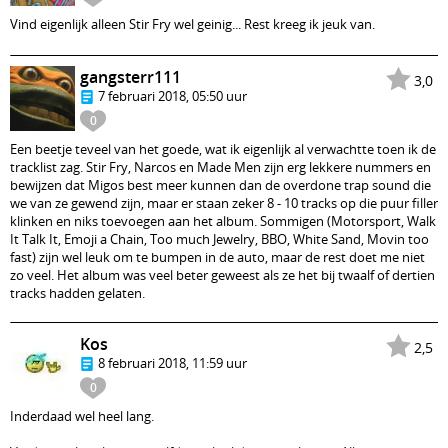
Vind eigenlijk alleen Stir Fry wel geinig... Rest kreeg ik jeuk van.
gangsterr111
3,0
7 februari 2018, 05:50 uur
0
Een beetje teveel van het goede, wat ik eigenlijk al verwachtte toen ik de
tracklist zag. Stir Fry, Narcos en Made Men zijn erg lekkere nummers en
bewijzen dat Migos best meer kunnen dan de overdone trap sound die
we van ze gewend zijn, maar er staan zeker 8 - 10 tracks op die puur filler
klinken en niks toevoegen aan het album. Sommigen (Motorsport, Walk
It Talk It, Emoji a Chain, Too much Jewelry, BBO, White Sand, Movin too
fast) zijn wel leuk om te bumpen in de auto, maar de rest doet me niet
zo veel. Het album was veel beter geweest als ze het bij twaalf of dertien
tracks hadden gelaten.
Kos
2,5
8 februari 2018, 11:59 uur
0
Inderdaad wel heel lang.