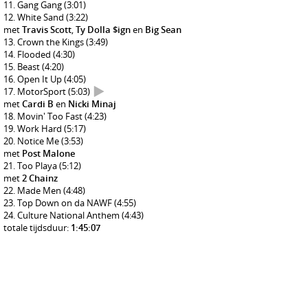
Gang Gang
(3:01)
White Sand
(3:22)
met
Travis Scott
,
Ty Dolla $ign
en
Big Sean
Crown the Kings
(3:49)
Flooded
(4:30)
Beast
(4:20)
Open It Up
(4:05)
MotorSport
(5:03)
met
Cardi B
en
Nicki Minaj
Movin' Too Fast
(4:23)
Work Hard
(5:17)
Notice Me
(3:53)
met
Post Malone
Too Playa
(5:12)
met
2 Chainz
Made Men
(4:48)
Top Down on da NAWF
(4:55)
Culture National Anthem
(4:43)
totale tijdsduur:
1:45:07