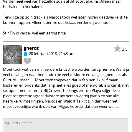
Verder heel veel van hetzelfde zoals al dit soort albums. Alleen maar
herhalen en herhalen en..
Terwijl ze op zo'n track als Narcos toch wel laten horen daadwerkelijk te
kunnen rappen. Alleen doen ze dat helaas verder vrijwel nooit.
Stir Fry is verder wel een aardig hitje.
gherdt
3,5
20 februari 2018, 21:43 uur
2
Moet toch wat van m'n eerdere kritische woorden terug nemen. Want ja
veel te lang en naar het einde toe veel te sloom en lang zo goed niet als
Culture 1 maar...... Moet toch toegeven dat ik fan ben. Ik blijf maar
luisteren en ondanks dat lang niet alles goed of memorable is kan ik niet
stoppen met luisteren. Bij Crown The Kings en Too Playa stijgt deze
plaat tot gote hoogten; duistere anthems waarbij piano en sax alle
heerlijke ruimte krijgen. Narcos en Walk It Talk It zijn dan weer het
meest vreselijke wat ik ooit van Migos hoorde, dat dan weer wel.....