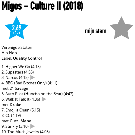
Migos
- Culture II
(2018)
2,69
mijn stem
(27)
Verenigde Staten
Hip-Hop
Label:
Quality Control
Higher We Go
(4:15)
Supastars
(4:53)
Narcos
(4:15)
BBO (Bad Bitches Only)
(4:11)
met
21 Savage
Auto Pilot (Huncho on the Beat)
(4:47)
Walk It Talk It
(4:36)
met
Drake
Emoji a Chain
(5:15)
CC
(4:19)
met
Gucci Mane
Stir Fry
(3:10)
Too Much Jewelry
(4:05)