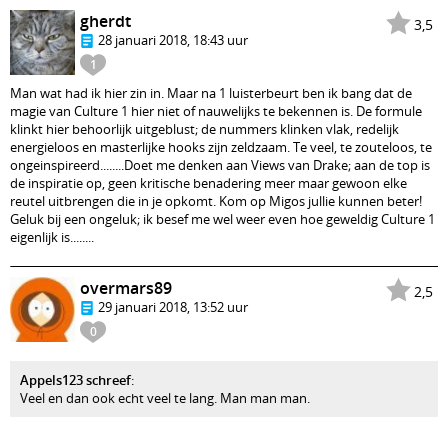
gherdt
3,5
28 januari 2018, 18:43 uur
1
Man wat had ik hier zin in. Maar na 1 luisterbeurt ben ik bang dat de
magie van Culture 1 hier niet of nauwelijks te bekennen is. De formule
klinkt hier behoorlijk uitgeblust; de nummers klinken vlak, redelijk
energieloos en masterlijke hooks zijn zeldzaam. Te veel, te zouteloos, te
ongeinspireerd........Doet me denken aan Views van Drake; aan de top is
de inspiratie op, geen kritische benadering meer maar gewoon elke
reutel uitbrengen die in je opkomt. Kom op Migos jullie kunnen beter!
Geluk bij een ongeluk; ik besef me wel weer even hoe geweldig Culture 1
eigenlijk is........
overmars89
2,5
29 januari 2018, 13:52 uur
0
Appels123 schreef
:
Veel en dan ook echt veel te lang. Man man man.