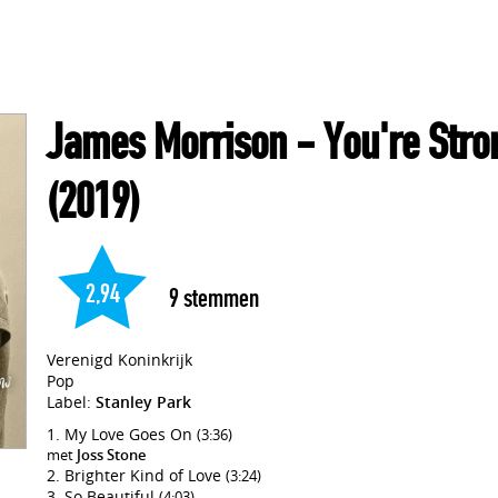
James Morrison
- You're Str
(2019)
2,94
9
stemmen
Verenigd Koninkrijk
Pop
Label:
Stanley Park
My Love Goes On
(3:36)
met
Joss Stone
Brighter Kind of Love
(3:24)
So Beautiful
(4:03)