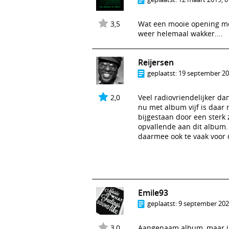
3,5
Wat een mooie opening met 
weer helemaal wakker....
Reijersen
geplaatst:
19 september 20
2,0
Veel radiovriendelijker da
nu met album vijf is daar 
bijgestaan door een sterk 
opvallende aan dit album. 
daarmee ook te vaak voor 
Emile93
geplaatst:
9 september 2022
3,0
Aangenaam album, maar in