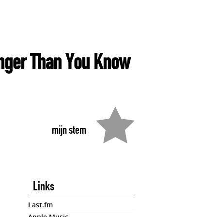
onger Than You Know
mijn stem
Links
Last.fm
Apple Music