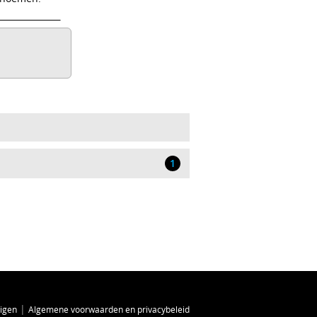
1
|
zigen
Algemene voorwaarden en privacybeleid