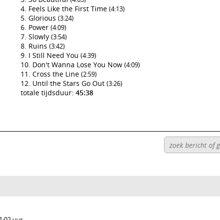
Feels Like the First Time
(4:13)
Glorious
(3:24)
Power
(4:09)
Slowly
(3:54)
Ruins
(3:42)
I Still Need You
(4:39)
Don't Wanna Lose You Now
(4:09)
Cross the Line
(2:59)
Until the Stars Go Out
(3:26)
totale tijdsduur:
45:38
1:02 uur