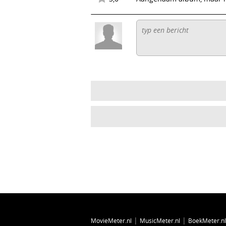
|
|
MovieMeter.nl
MusicMeter.nl
BoekMeter.nl