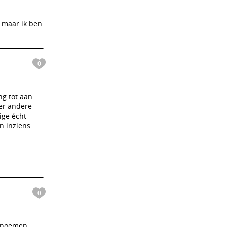
, maar ik ben
0
ng tot aan
der andere
ige écht
jn inziens
0
 noemen.