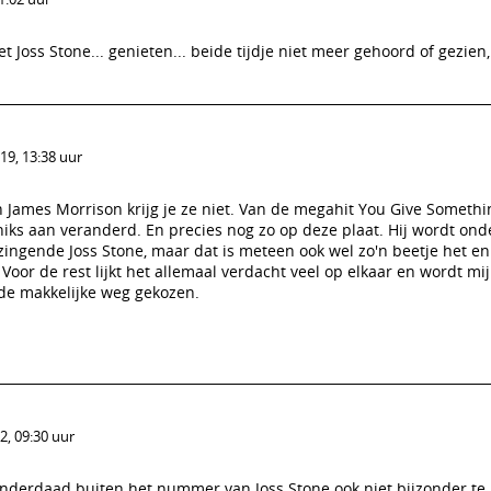
Joss Stone... genieten... beide tijdje niet meer gehoord of gezien
19, 13:38 uur
n James Morrison krijg je ze niet. Van de megahit You Give Somethi
niks aan veranderd. En precies nog zo op deze plaat. Hij wordt on
zingende Joss Stone, maar dat is meteen ook wel zo'n beetje het en
Voor de rest lijkt het allemaal verdacht veel op elkaar en wordt mi
de makkelijke weg gekozen.
, 09:30 uur
derdaad buiten het nummer van Joss Stone ook niet bijzonder te