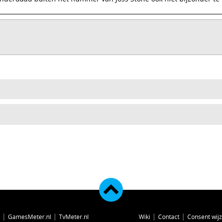
|
|
|
|
GamesMeter.nl
TvMeter.nl
Wiki
Contact
Consent wij