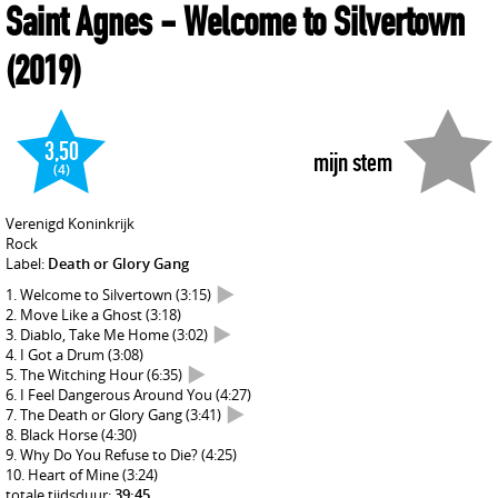
Saint Agnes
- Welcome to Silvertown
(2019)
3,50
mijn stem
(4)
Verenigd Koninkrijk
Rock
Label:
Death or Glory Gang
Welcome to Silvertown
(3:15)
Move Like a Ghost
(3:18)
Diablo, Take Me Home
(3:02)
I Got a Drum
(3:08)
The Witching Hour
(6:35)
I Feel Dangerous Around You
(4:27)
The Death or Glory Gang
(3:41)
Black Horse
(4:30)
Why Do You Refuse to Die?
(4:25)
Heart of Mine
(3:24)
totale tijdsduur:
39:45