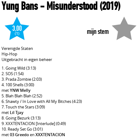
Yung Bans
- Misunderstood
(2019)
3,00
mijn stem
(1)
Verenigde Staten
Hip-Hop
Uitgebracht in eigen beheer
Going Wild
(3:13)
SOS
(1:54)
Prada Zombie
(2:03)
100 Shells
(3:00)
met
YNW Melly
Blah Blah Blah
(2:52)
Shawty / In Love with All My Bitches
(4:23)
Touch the Stars
(3:09)
met
Lil Tjay
Going Bezurk
(3:13)
XXXTENTACION [Interlude]
(0:49)
Ready Set Go
(3:01)
met
03 Greedo
en
XXXTENTACION