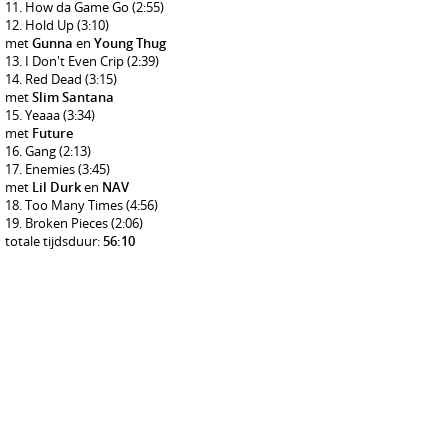
How da Game Go
(2:55)
Hold Up
(3:10)
met
Gunna
en
Young Thug
I Don't Even Crip
(2:39)
Red Dead
(3:15)
met
Slim Santana
Yeaaa
(3:34)
met
Future
Gang
(2:13)
Enemies
(3:45)
met
Lil Durk
en
NAV
Too Many Times
(4:56)
Broken Pieces
(2:06)
totale tijdsduur:
56:10