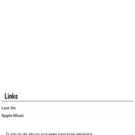
Links
Last.fm
Apple Music
Er zijn bij dit album nog geen berichten geplaatst.