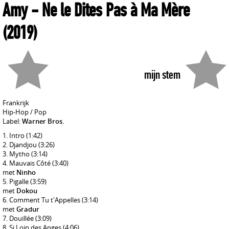
Amy
- Ne le Dites Pas à Ma Mère
(2019)
mijn stem
Frankrijk
Hip-Hop / Pop
Label:
Warner Bros.
Intro
(1:42)
Djandjou
(3:26)
Mytho
(3:14)
Mauvais Côté
(3:40)
met
Ninho
Pigalle
(3:59)
met
Dokou
Comment Tu t'Appelles
(3:14)
met
Gradur
Douillée
(3:09)
Si Loin des Anges
(4:06)