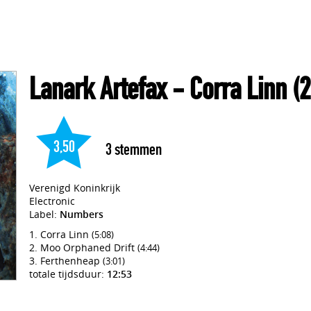
Lanark Artefax
- Corra Linn
(2
3,50
3
stemmen
Verenigd Koninkrijk
Electronic
Label:
Numbers
Corra Linn
(5:08)
Moo Orphaned Drift
(4:44)
Ferthenheap
(3:01)
totale tijdsduur:
12:53