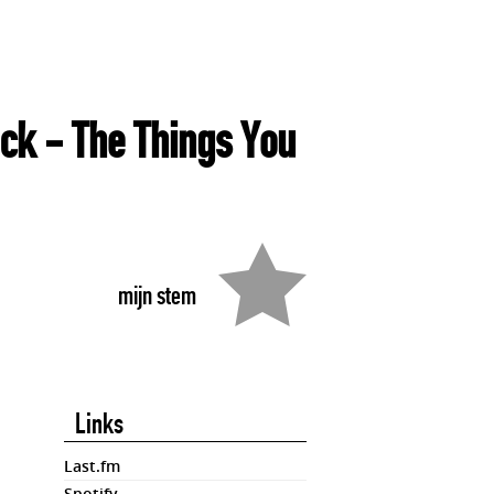
eck
- The Things You
mijn stem
Links
Last.fm
Spotify