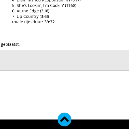
(8:17)
She's Lookin', I'm Cookin'
(11:58)
At the Edge
(3:18)
Up Country
(3:43)
totale tijdsduur:
39:32
 geplaatst.