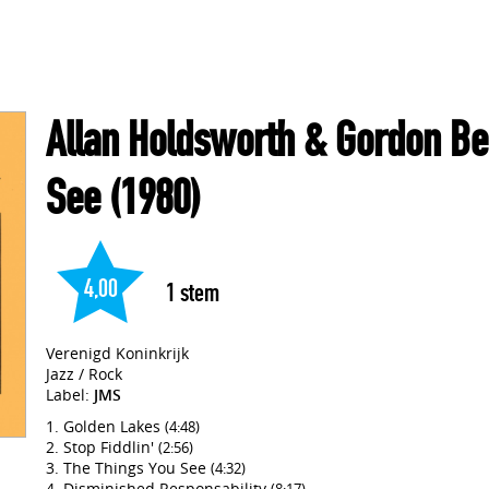
Allan Holdsworth & Gordon B
See
(1980)
4,00
1
stem
Verenigd Koninkrijk
Jazz / Rock
Label:
JMS
Golden Lakes
(4:48)
Stop Fiddlin'
(2:56)
The Things You See
(4:32)
Disminished Responsability