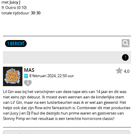
met
Juicy J
Outro
(0:10)
totale tijdsduur:
30:30
1 BERICHT
1
MAS
4,0
8 februari 2024, 22:50 uur
0
Lil Gin was bij het verschijnen van deze tape iets van 14 jaar en dit was
niet eens zijn debuut. Ik moest even wennen aan de kinderlijke stem
van Lil' Gin, maar na een luisterbeurten was ik er wel aan gewend. Het
helpt ook dat zijn flow echt fantastisch is. Combineer dit met producties
van Juicy J en DJ Paul die destijds hun prime waren en gastverses van
Skinny Pimp en het resultaat is een terechte horrorcore classic!