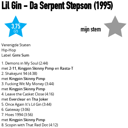
Lil Gin
- Da Serpent Stepson
(1995)
3,75
mijn stem
(2)
Verenigde Staten
Hip-Hop
Label:
Gimi Sum
Demons in My Soul
(2:44)
met
2-11
,
Kingpin Skinny Pimp
en
Rasta-T
Shakejunt 94
(4:38)
met
Kingpin Skinny Pimp
Fucking Wit My Money
(3:44)
met
Kingpin Skinny Pimp
Leave the Casket Close
(4:16)
met
Everclear
en
Tha Joker
Once Again It's Lil Gin
(3:44)
Gateway
(3:06)
Hoes 1994
(3:56)
met
Kingpin Skinny Pimp
Scopin with That Red Dot
(4:12)