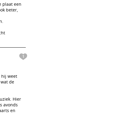
e plaat een
ok beter,
n.
cht
1
 hij weet
 wat de
uziek. Hier
's avonds
aarts en