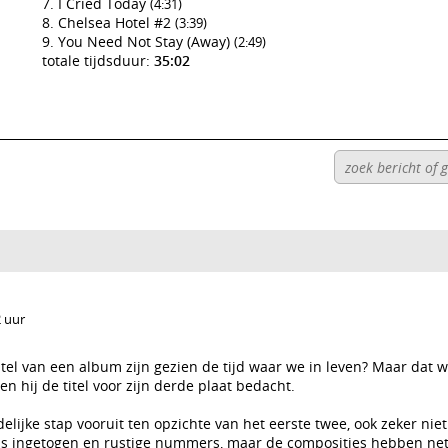
I Cried Today
(4:31)
Chelsea Hotel #2
(3:39)
You Need Not Stay (Away)
(2:49)
totale tijdsduur:
35:02
2 uur
itel van een album zijn gezien de tijd waar we in leven? Maar dat wi
en hij de titel voor zijn derde plaat bedacht.
elijke stap vooruit ten opzichte van het eerste twee, ook zeker niet
eds ingetogen en rustige nummers, maar de composities hebben ne