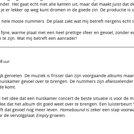
nder. Het gaat echt niet alle kanten uit, maar dat maakt juist dat d
r je er lekker op weg kunt dromen in de goede zin. De productie is o
.
n hele mooie nummers. De plaat zakt wat mij betreft nergens echt i
, fijne, warme plaat met een heel prettige sfeer en gevoel, zonder e
te zijn. Wat mij betreft een aanrader!
38 uur
ijk genieten. De muziek is frisser dan zijn voorgaande albums maar
huiskamer gevoel over te brengen. De nummers zijn afwisselender
de komt.
jd het idee dat een huiskamer concert de beste situatie is voor de m
idee dat het album dit goed weet over te brengen. Een luisterbeurt 
eft dat gevoel nog meer leven.
Homebound
is zeker een stap voorw
r de vervolgplaat
Empty
groeien.