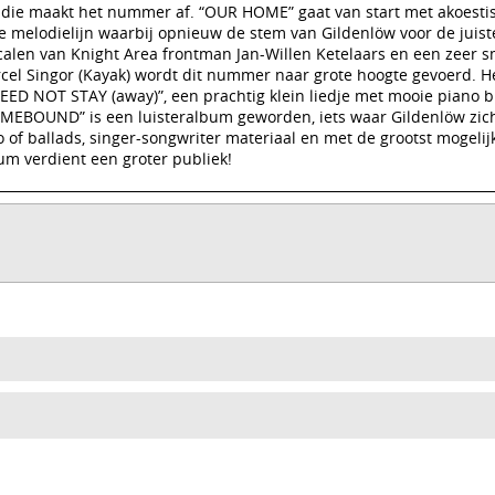
adie maakt het nummer af. “OUR HOME” gaat van start met akoestis
e melodielijn waarbij opnieuw de stem van Gildenlöw voor de juist
calen van Knight Area frontman Jan-Willen Ketelaars en een zeer s
rcel Singor (Kayak) wordt dit nummer naar grote hoogte gevoerd. H
NEED NOT STAY (away)”, een prachtig klein liedje met mooie piano 
MEBOUND” is een luisteralbum geworden, iets waar Gildenlöw zich
of ballads, singer-songwriter materiaal en met de grootst mogelij
um verdient een groter publiek!