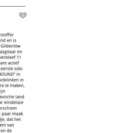
0
stoffer
end en is
r Gildenlöw
basgitaar en
 verbleef 11
ant actief
 eerste solo
EBOUND” in
uitblinken in
re te maken,
ijn
navische land
ar eindeloze
uurschoon
en paar maak
je, dat het
stem van
 en de