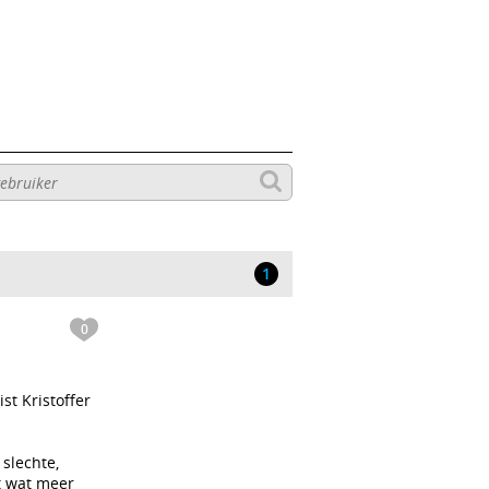
1
0
st Kristoffer
 slechte,
t wat meer