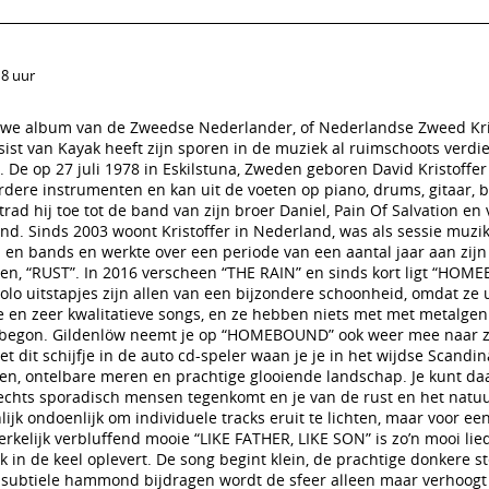
18 uur
e album van de Zweedse Nederlander, of Nederlandse Zweed Kri
ist van Kayak heeft zijn sporen in de muziek al ruimschoots verdi
 De op 27 juli 1978 in Eskilstuna, Zweden geboren David Kristoffe
rdere instrumenten en kan uit de voeten op piano, drums, gitaar, 
 trad hij toe tot de band van zijn broer Daniel, Pain Of Salvation en
nd. Sinds 2003 woont Kristoffer in Nederland, was als sessie muzik
n en bands en werkte over een periode van een aantal jaar aan zijn
en, “RUST”. In 2016 verscheen “THE RAIN” en sinds kort ligt “HOM
solo uitstapjes zijn allen van een bijzondere schoonheid, omdat ze 
re en zeer kwalitatieve songs, en ze hebben niets met met metalgen
ee begon. Gildenlöw neemt je op “HOMEBOUND” ook weer mee naar z
 dit schijfje in de auto cd-speler waan je je in het wijdse Scandi
sen, ontelbare meren en prachtige glooiende landschap. Je kunt da
slechts sporadisch mensen tegenkomt en je van de rust en het nat
nlijk ondoenlijk om individuele tracks eruit te lichten, maar voor e
erkelijk verbluffend mooie “LIKE FATHER, LIKE SON” is zo’n mooi lied
k in de keel oplevert. De song begint klein, de prachtige donkere 
et subtiele hammond bijdragen wordt de sfeer alleen maar verhoogt