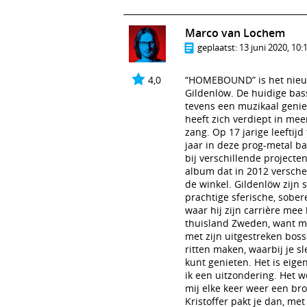
Marco van Lochem
geplaatst:
13 juni 2020, 10:
4,0
“HOMEBOUND” is het nieuw
Gildenlöw. De huidige bass
tevens een muzikaal genie.
heeft zich verdiept in mee
zang. Op 17 jarige leeftijd
jaar in deze prog-metal ba
bij verschillende projecte
album dat in 2012 versche
de winkel. Gildenlöw zijn 
prachtige sferische, sobe
waar hij zijn carrière m
thuisland Zweden, want met
met zijn uitgestreken bos
ritten maken, waarbij je 
kunt genieten. Het is eige
ik een uitzondering. Het w
mij elke keer weer een bro
Kristoffer pakt je dan, m