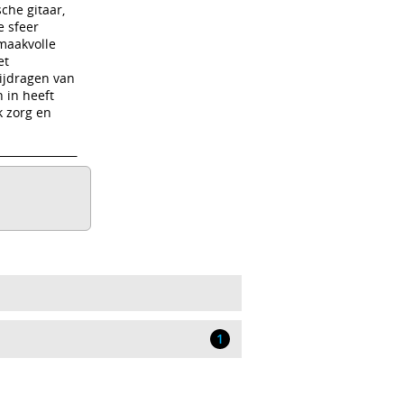
che gitaar,
e sfeer
maakvolle
et
bijdragen van
 in heeft
k zorg en
1