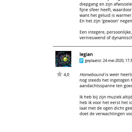
diepgang en zijn afwissele
fijne sfeer heeft, waardoo
want het geluid is warmer
En het zijn 'gewoon' nege
Een integere, persoonlijke
vernieuwend of dynamisch 
legian
geplaatst:
24 mei 2020, 17:
4,0
Homebound
is weer heerl
nog steeds het ingetogen 
aandachtsspanne ten goe
Ik heb bij zijn muziek alti
heb ik voor het eerst het 
laat met de ogen dicht ge
doet de verwachtingen voo