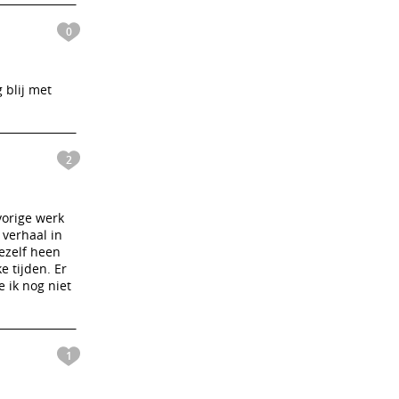
0
 blij met
2
vorige werk
 verhaal in
ezelf heen
e tijden. Er
e ik nog niet
1