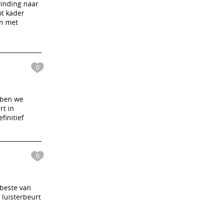
winding naar
ot kader
jn met
0
ebben we
rt in
finitief
0
 beste van
 luisterbeurt