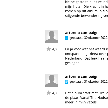
kleine gestalte blies ze i
mijn hotel. Die kracht in h
komen op dit album in fli
stijgende bewondering ver
artonna campaign
geplaatst:
30 oktober 2020,
4,0
En ja voor wat het waard i
ontspannen gekletst over p
Nederland. Dat leek haar s
geslagen.
artonna campaign
geplaatst:
31 oktober 2020,
4,0
Het album start met Fire, 
de plaat. Vanaf The Hudson
meer in mijn vezels.