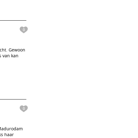
0
acht. Gewoon
ns van kan
0
n Madurodam
ks haar