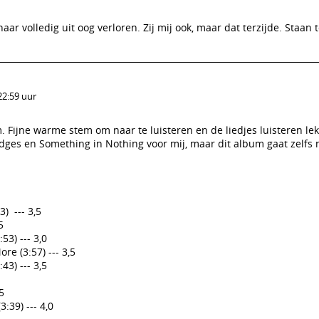
aar volledig uit oog verloren. Zij mij ook, maar dat terzijde. Staan
22:59 uur
m. Fijne warme stem om naar te luisteren en de liedjes luisteren le
idges en Something in Nothing voor mij, maar dit album gaat zelfs 
3) --- 3,5
5
3) --- 3,0
e (3:57) --- 3,5
43) --- 3,5
5
:39) --- 4,0