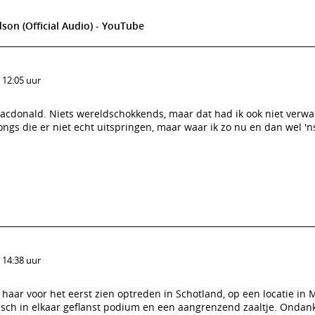
on (Official Audio) - YouTube
 12:05 uur
acdonald. Niets wereldschokkends, maar dat had ik ook niet verw
songs die er niet echt uitspringen, maar waar ik zo nu en dan wel '
 14:38 uur
 haar voor het eerst zien optreden in Schotland, op een locatie i
orisch in elkaar geflanst podium en een aangrenzend zaaltje. Ondan