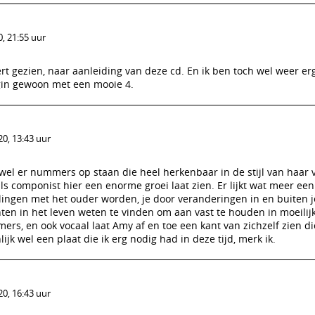
, 21:55 uur
rt gezien, naar aanleiding van deze cd. En ik ben toch wel weer erg
gin gewoon met een mooie 4.
0, 13:43 uur
oewel er nummers op staan die heel herkenbaar in de stijl van haar 
 als componist hier een enorme groei laat zien. Er lijkt wat meer een
elingen met het ouder worden, je door veranderingen in en buiten j
en in het leven weten te vinden om aan vast te houden in moeilijk
mers, en ook vocaal laat Amy af en toe een kant van zichzelf zien di
jk wel een plaat die ik erg nodig had in deze tijd, merk ik.
0, 16:43 uur