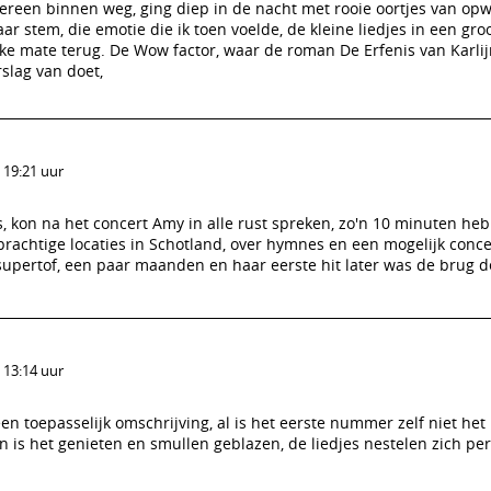
edereen binnen weg, ging diep in de nacht met rooie oortjes van op
aar stem, die emotie die ik toen voelde, de kleine liedjes in een gro
nke mate terug. De Wow factor, waar de roman De Erfenis van Karli
slag van doet,
 19:21 uur
s, kon na het concert Amy in alle rust spreken, zo'n 10 minuten h
rachtige locaties in Schotland, over hymnes en een mogelijk conce
upertof, een paar maanden en haar eerste hit later was de brug de
 13:14 uur
een toepasselijk omschrijving, al is het eerste nummer zelf niet het
 is het genieten en smullen geblazen, de liedjes nestelen zich per