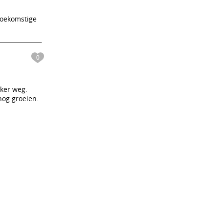
 toekomstige
0
kker weg.
nog groeien.