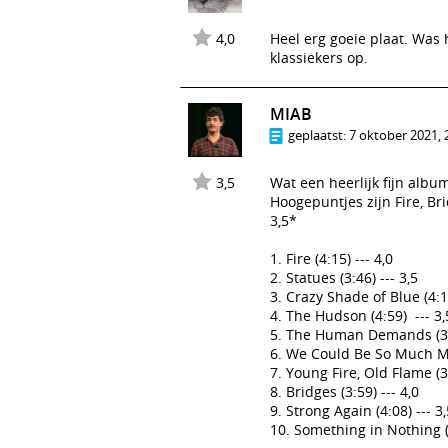
4,0
Heel erg goeie plaat. Was h
klassiekers op.
MIAB
geplaatst:
7 oktober 2021, 
3,5
Wat een heerlijk fijn albu
Hoogepuntjes zijn Fire, Br
3,5*
1. Fire (4:15) --- 4,0
2. Statues (3:46) --- 3,5
3. Crazy Shade of Blue (4:1
4. The Hudson (4:59) --- 3,
5. The Human Demands (3:5
6. We Could Be So Much Mor
7. Young Fire, Old Flame (3:
8. Bridges (3:59) --- 4,0
9. Strong Again (4:08) --- 3,
10. Something in Nothing (3