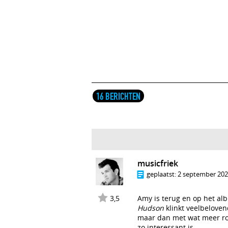
16 BERICHTEN
musicfriek
geplaatst:
2 september 2020
3,5
Amy is terug en op het a
Hudson
klinkt veelbeloven
maar dan met wat meer rock
zo interessant is.