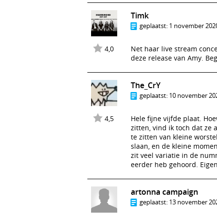
Timk
geplaatst:
1 november 2020
4,0
Net haar live stream conce
deze release van Amy. Be
The_CrY
geplaatst:
10 november 202
4,5
Hele fijne vijfde plaat. H
zitten, vind ik toch dat ze
te zitten van kleine worst
slaan, en de kleine moment
zit veel variatie in de num
eerder heb gehoord. Eigenli
artonna campaign
geplaatst:
13 november 202