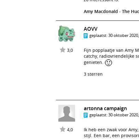
Amy Macdonald - The Huds
AOVV
geplaatst:
30 oktober 2020,
3,0
Fijn popplaatje van Amy M
catchy, radiovriendelijke 
🙂
genieten.
3 sterren
artonna campaign
geplaatst:
30 oktober 2020,
4,0
Ik heb een zwak voor Amy;
stijl. Een bar, een provis