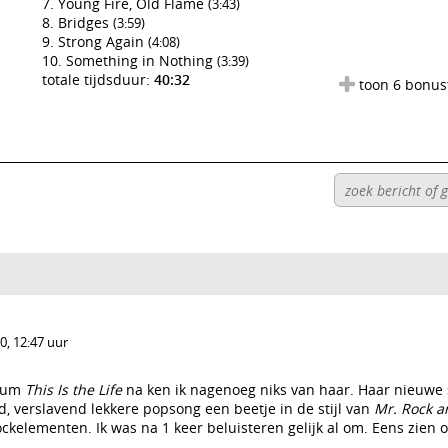
Young Fire, Old Flame
(3:43)
Bridges
(3:59)
Strong Again
(4:08)
Something in Nothing
(3:39)
totale tijdsduur:
40:32
toon 6 bonus
, 12:47 uur
lbum
This Is the Life
na ken ik nagenoeg niks van haar. Haar nieuwe
d, verslavend lekkere popsong een beetje in de stijl van
Mr. Rock a
elementen. Ik was na 1 keer beluisteren gelijk al om. Eens zien o