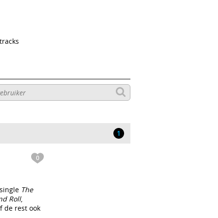
tracks
1
0
 single
The
nd Roll
,
f de rest ook