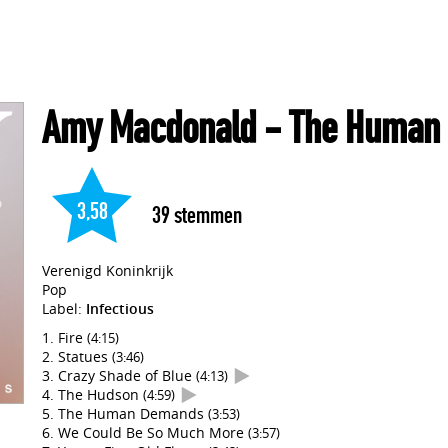
Amy Macdonald
- The Human
3,58
39
stemmen
Verenigd Koninkrijk
Pop
Label:
Infectious
Fire
(4:15)
Statues
(3:46)
Crazy Shade of Blue
(4:13)
The Hudson
(4:59)
The Human Demands
(3:53)
We Could Be So Much More
(3:57)