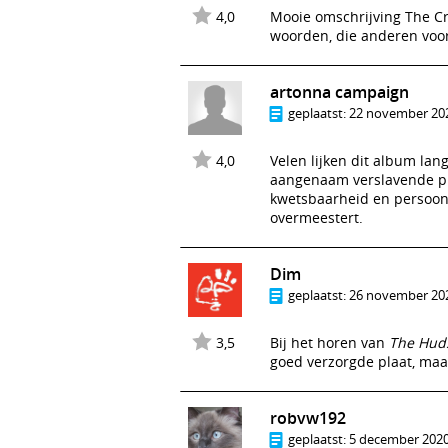
4,0
Mooie omschrijving The Cry
woorden, die anderen voor
artonna campaign
geplaatst:
22 november 202
4,0
Velen lijken dit album lang
aangenaam verslavende plaa
kwetsbaarheid en persoonl
overmeestert.
Dim
geplaatst:
26 november 202
3,5
Bij het horen van
The Hud
goed verzorgde plaat, maa
robvw192
geplaatst:
5 december 2020