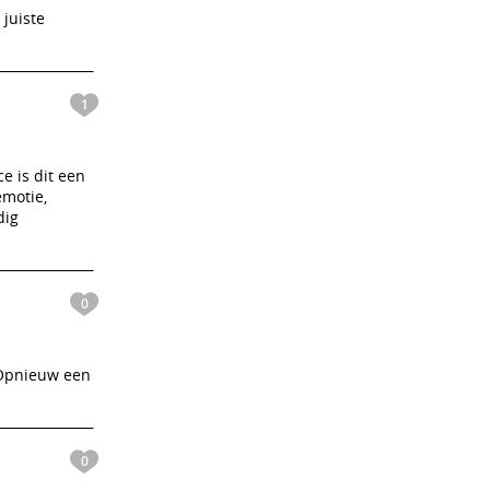
 juiste
1
e is dit een
emotie,
dig
0
 Opnieuw een
0