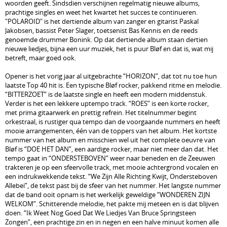
woorden geeft. Sindsdien verschijnen regelmatig nieuwe albums,
prachtige singles en weet het kwartet het succes te continueren.
"POLAROID" is het dertiende album van zanger en gitarist Paskal
Jakobsen, bassist Peter Slager, toetsenist Bas Kennis en de reeds
genoemde drummer Bonink. Op dat dertiende album staan dertien
nieuwe liedjes, bijna een uur muziek, het is puur Bløf en dat is, wat mij
betreft, maar goed ook.
Opener is het vorig jaar al uitgebrachte “HORIZON”, dat tot nu toe hun
laatste Top 40 hit is. Een typische Bløf rocker, pakkend ritme en melodie.
“BITTERZOET” is de laatste single en heeft een modern middenstuk.
Verder is het een lekkere uptempo track. “ROES” is een korte rocker,
met prima gitaarwerk en prettig refrein. Het titelnummer begint
orkestraal, is rustiger qua tempo dan de voorgaande nummers en heeft
mooie arrangementen, één van de toppers van het album. Het kortste
nummer van het album en misschien wel uit het complete oeuvre van
Bløf is “DOE HET DAN”, een aardige rocker, maar niet meer dan dat. Het
tempo gaat in “ONDERSTEBOVEN” weer naar beneden en de Zeeuwen
trakteren je op een sfeervolle track, met mooie achtergrond vocalen en
een indrukwekkende tekst. “We Zijn Alle Richting Kwijt, Ondersteboven
Allebei”, de tekst past bij de sfeer van het nummer. Het langste nummer
dat de band ooit opnam is het werkelijk geweldige “WONDEREN ZIJN
WELKOM”. Schitterende melodie, het pakte mij meteen en is dat blijven
doen. “Ik Weet Nog Goed Dat We Liedjes Van Bruce Springsteen
Zongen”, een prachtige zin en in negen en een halve minuut komen alle