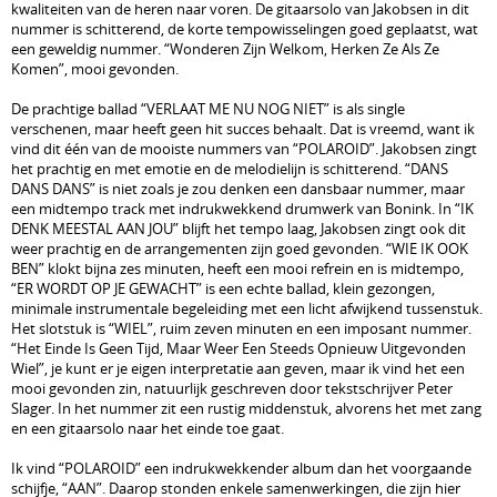
kwaliteiten van de heren naar voren. De gitaarsolo van Jakobsen in dit
nummer is schitterend, de korte tempowisselingen goed geplaatst, wat
een geweldig nummer. “Wonderen Zijn Welkom, Herken Ze Als Ze
Komen”, mooi gevonden.
De prachtige ballad “VERLAAT ME NU NOG NIET” is als single
verschenen, maar heeft geen hit succes behaalt. Dat is vreemd, want ik
vind dit één van de mooiste nummers van “POLAROID”. Jakobsen zingt
het prachtig en met emotie en de melodielijn is schitterend. “DANS
DANS DANS” is niet zoals je zou denken een dansbaar nummer, maar
een midtempo track met indrukwekkend drumwerk van Bonink. In “IK
DENK MEESTAL AAN JOU” blijft het tempo laag, Jakobsen zingt ook dit
weer prachtig en de arrangementen zijn goed gevonden. “WIE IK OOK
BEN” klokt bijna zes minuten, heeft een mooi refrein en is midtempo,
“ER WORDT OP JE GEWACHT” is een echte ballad, klein gezongen,
minimale instrumentale begeleiding met een licht afwijkend tussenstuk.
Het slotstuk is “WIEL”, ruim zeven minuten en een imposant nummer.
“Het Einde Is Geen Tijd, Maar Weer Een Steeds Opnieuw Uitgevonden
Wiel”, je kunt er je eigen interpretatie aan geven, maar ik vind het een
mooi gevonden zin, natuurlijk geschreven door tekstschrijver Peter
Slager. In het nummer zit een rustig middenstuk, alvorens het met zang
en een gitaarsolo naar het einde toe gaat.
Ik vind “POLAROID” een indrukwekkender album dan het voorgaande
schijfje, “AAN”. Daarop stonden enkele samenwerkingen, die zijn hier