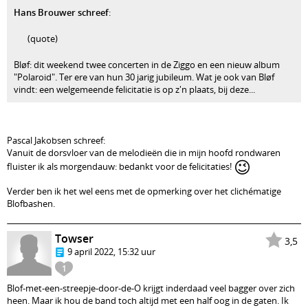
Hans Brouwer schreef
:
(quote)
Bløf: dit weekend twee concerten in de Ziggo en een nieuw album
"Polaroid". Ter ere van hun 30 jarig jubileum. Wat je ook van Bløf
vindt: een welgemeende felicitatie is op z'n plaats, bij deze...
Pascal Jakobsen schreef:
Vanuit de dorsvloer van de melodieën die in mijn hoofd rondwaren
😉
fluister ik als morgendauw: bedankt voor de felicitaties!
Verder ben ik het wel eens met de opmerking over het clichématige
Blofbashen.
Towser
3,5
9 april 2022, 15:32 uur
1
Blof-met-een-streepje-door-de-O krijgt inderdaad veel bagger over zich
heen. Maar ik hou de band toch altijd met een half oog in de gaten. Ik