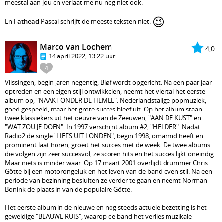
meestal aan jou en verlaat me nu nog niet ook.
😉
En
Fathead
Pascal schrijft de meeste teksten niet.
Marco van Lochem
4,0
14 april 2022, 13:22 uur
4
Vlissingen, begin jaren negentig, Bløf wordt opgericht. Na een paar jaar
optreden en een eigen stijl ontwikkelen, neemt het viertal het eerste
album op, "NAAKT ONDER DE HEMEL". Nederlandstalige popmuziek,
goed gespeeld, maar het grote succes bleef uit. Op het album staan
twee klassiekers uit het oeuvre van de Zeeuwen, "AAN DE KUST" en
"WAT ZOU JE DOEN". In 1997 verschijnt album #2, "HELDER". Nadat
Radio2 de single "LIEFS UIT LONDEN", begin 1998, omarmd heeft en
prominent laat horen, groeit het succes met de week. De twee albums
die volgen zijn zeer succesvol, ze scoren hits en het succes lijkt oneindig.
Maar niets is minder waar. Op 17 maart 2001 overlijdt drummer Chris
Götte bij een motorongeluk en het leven van de band even stil. Na een
periode van bezinning besluiten ze verder te gaan en neemt Norman
Bonink de plaats in van de populaire Götte.
Het eerste album in de nieuwe en nog steeds actuele bezetting is het
geweldige "BLAUWE RUIS", waarop de band het verlies muzikale