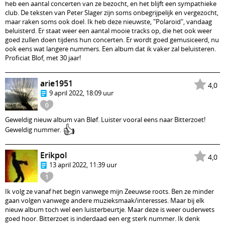
heb een aantal concerten van ze bezocht, en het blijft een sympathieke
club. De teksten van Peter Slager zijn soms onbegrijpelijk en vergezocht,
maar raken soms ook doel. Ik heb deze nieuwste, "Polaroid", vandaag
beluisterd. Er staat weer een aantal mooie tracks op, die het ook weer
goed zullen doen tijdens hun concerten. Er wordt goed gemusiceerd, nu
ook eens wat langere nummers. Een album dat ik vaker zal beluisteren.
Proficiat Blof, met 30 jaar!
arie1951
4,0
9 april 2022, 18:09 uur
0
Geweldig nieuw album van Bløf. Luister vooral eens naar Bitterzoet!
👍
Geweldig nummer.
Erikpol
4,0
13 april 2022, 11:39 uur
1
Ik volg ze vanaf het begin vanwege mijn Zeeuwse roots. Ben ze minder
gaan volgen vanwege andere muzieksmaak/interesses. Maar bij elk
nieuw album toch wel een luisterbeurtje. Maar deze is weer ouderwets
goed hoor. Bitterzoet is inderdaad een erg sterk nummer. Ik denk