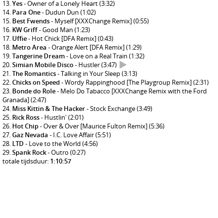
Yes
- Owner of a Lonely Heart
(3:32)
Para One
- Dudun Dun
(1:02)
Best Fwends
- Myself [XXXChange Remix]
(0:55)
KW Griff
- Good Man
(1:23)
Uffie
- Hot Chick [DFA Remix]
(0:43)
Metro Area
- Orange Alert [DFA Remix]
(1:29)
Tangerine Dream
- Love on a Real Train
(1:32)
Simian Mobile Disco
- Hustler
(3:47)
The Romantics
- Talking in Your Sleep
(3:13)
Chicks on Speed
- Wordy Rappinghood [The Playgroup Remix]
(2:31)
Bonde do Role
- Melo Do Tabacco [XXXChange Remix with the Ford
Granada]
(2:47)
Miss Kittin & The Hacker
- Stock Exchange
(3:49)
Rick Ross
- Hustlin'
(2:01)
Hot Chip
- Over & Over [Maurice Fulton Remix]
(5:36)
Gaz Nevada
- I.C. Love Affair
(5:51)
LTD
- Love to the World
(4:56)
Spank Rock
- Outro
(0:27)
totale tijdsduur:
1:10:57