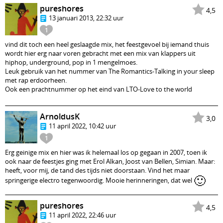
pureshores
4,5
13 januari 2013, 22:32 uur
1
vind dit toch een heel geslaagde mix, het feestgevoel bij iemand thuis
wordt hier erg naar voren gebracht met een mix van klappers uit
hiphop, underground, pop in 1 mengelmoes.
Leuk gebruik van het nummer van The Romantics-Talking in your sleep
met rap erdoorheen.
Ook een prachtnummer op het eind van LTO-Love to the world
ArnoldusK
3,0
11 april 2022, 10:42 uur
1
Erg geinige mix en hier was ik helemaal los op gegaan in 2007, toen ik
ook naar de feestjes ging met Erol Alkan, Joost van Bellen, Simian. Maar:
heeft, voor mij, de tand des tijds niet doorstaan. Vind het maar
🙂
springerige electro tegenwoordig. Mooie herinneringen, dat wel
pureshores
4,5
11 april 2022, 22:46 uur