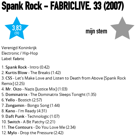
Spank Rock
- FABRICLIVE. 33
(2007)
3,83
mijn stem
(9)
Verenigd Koninkrijk
Electronic / Hip-Hop
Label:
fabric
Spank Rock
- Intro
(0:42)
Kurtis Blow
- The Breaks
(1:42)
CSS
- Let's Make Love and Listen to Death from Above [Spank Rock
Remix]
(2:25)
Mr. Oizo
- Nazis [Justice Mix]
(1:03)
Dominatrix
- The Dominatrix Sleeps Tonight
(1:35)
Yello
- Bostich
(2:57)
Zongamin
- Bongo Song
(1:44)
Kano
- I'm Ready
(4:31)
Daft Punk
- Technologic
(1:07)
Switch
- A Bit Patchy
(2:21)
The Contours
- Do You Love Me
(2:34)
Mylo
- Drop the Pressure
(2:42)