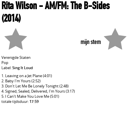
Rita Wilson
- AM/FM: The B-Sides
(2014)
mijn stem
Verenigde Staten
Pop
Label:
Sing It Loud
Leaving on a Jet Plane
(4:01)
Baby I'm Yours
(2:52)
Don't Let Me Be Lonely Tonight
(2:48)
Signed, Sealed, Delivered, I'm Yours
(3:17)
I Can't Make You Love Me
(5:01)
totale tijdsduur:
17:59