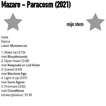
Mazare
- Paracosm
(2021)
mijn stem
Italië
Dance
Label:
Monstercat
Wake Up
(3:10)
met
Bloodhounds
Open Heart
(3:49)
met
Keepsake
en
Liel Kolet
Scared
(3:43)
met
Machine Age
Light It Up
(3:07)
met
Saint Agnes
Promises
(3:42)
met
CloudNone
totale tijdsduur:
17:31