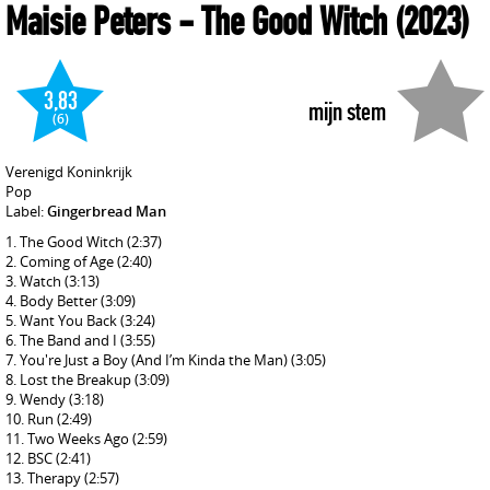
Maisie Peters
- The Good Witch
(2023)
3,83
mijn stem
(6)
Verenigd Koninkrijk
Pop
Label:
Gingerbread Man
The Good Witch
(2:37)
Coming of Age
(2:40)
Watch
(3:13)
Body Better
(3:09)
Want You Back
(3:24)
The Band and I
(3:55)
You're Just a Boy (And I’m Kinda the Man)
(3:05)
Lost the Breakup
(3:09)
Wendy
(3:18)
Run
(2:49)
Two Weeks Ago
(2:59)
BSC
(2:41)
Therapy
(2:57)