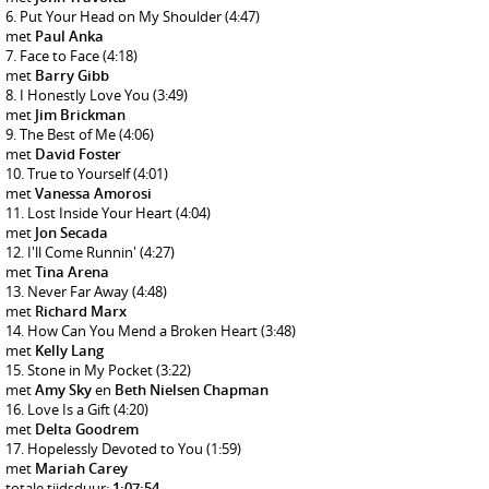
Put Your Head on My Shoulder
(4:47)
met
Paul Anka
Face to Face
(4:18)
met
Barry Gibb
I Honestly Love You
(3:49)
met
Jim Brickman
The Best of Me
(4:06)
met
David Foster
True to Yourself
(4:01)
met
Vanessa Amorosi
Lost Inside Your Heart
(4:04)
met
Jon Secada
I'll Come Runnin'
(4:27)
met
Tina Arena
Never Far Away
(4:48)
met
Richard Marx
How Can You Mend a Broken Heart
(3:48)
met
Kelly Lang
Stone in My Pocket
(3:22)
met
Amy Sky
en
Beth Nielsen Chapman
Love Is a Gift
(4:20)
met
Delta Goodrem
Hopelessly Devoted to You
(1:59)
met
Mariah Carey
totale tijdsduur:
1:07:54