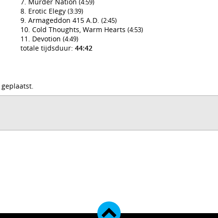
Murder Nation
(4:59)
Erotic Elegy
(3:39)
Armageddon 415 A.D.
(2:45)
Cold Thoughts, Warm Hearts
(4:53)
Devotion
(4:49)
totale tijdsduur:
44:42
 geplaatst.