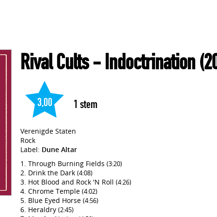
Rival Cults
- Indoctrination
(2
3,00
1
stem
Verenigde Staten
Rock
Label:
Dune Altar
Through Burning Fields
(3:20)
Drink the Dark
(4:08)
Hot Blood and Rock 'N Roll
(4:26)
Chrome Temple
(4:02)
Blue Eyed Horse
(4:56)
Heraldry
(2:45)