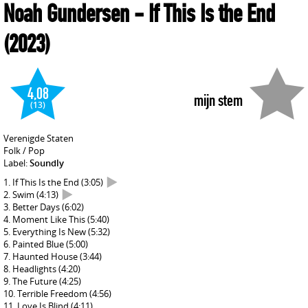
Noah Gundersen
- If This Is the End
(2023)
4,08
mijn stem
(13)
Verenigde Staten
Folk / Pop
Label:
Soundly
If This Is the End
(3:05)
Swim
(4:13)
Better Days
(6:02)
Moment Like This
(5:40)
Everything Is New
(5:32)
Painted Blue
(5:00)
Haunted House
(3:44)
Headlights
(4:20)
The Future
(4:25)
Terrible Freedom
(4:56)
Love Is Blind
(4:11)