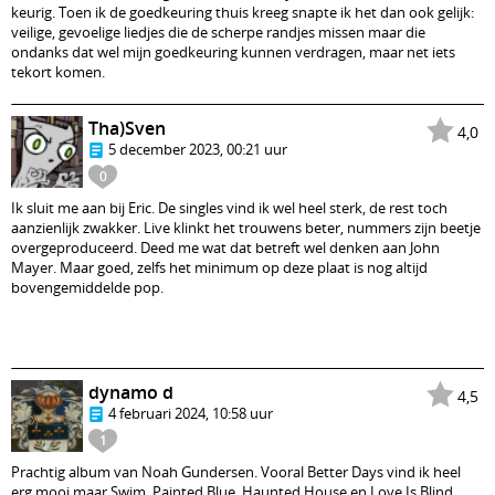
keurig. Toen ik de goedkeuring thuis kreeg snapte ik het dan ook gelijk:
veilige, gevoelige liedjes die de scherpe randjes missen maar die
ondanks dat wel mijn goedkeuring kunnen verdragen, maar net iets
tekort komen.
Tha)Sven
4,0
5 december 2023, 00:21 uur
0
Ik sluit me aan bij Eric. De singles vind ik wel heel sterk, de rest toch
aanzienlijk zwakker. Live klinkt het trouwens beter, nummers zijn beetje
overgeproduceerd. Deed me wat dat betreft wel denken aan John
Mayer. Maar goed, zelfs het minimum op deze plaat is nog altijd
bovengemiddelde pop.
dynamo d
4,5
4 februari 2024, 10:58 uur
1
Prachtig album van Noah Gundersen. Vooral Better Days vind ik heel
erg mooi maar Swim, Painted Blue, Haunted House en Love Is Blind