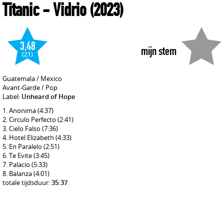
Titanic
- Vidrio
(2023)
3,48
mijn stem
(21)
Guatemala / Mexico
Avant-Garde / Pop
Label:
Unheard of Hope
Anonima
(4:37)
Circulo Perfecto
(2:41)
Cielo Falso
(7:36)
Hotel Elizabeth
(4:33)
En Paralelo
(2:51)
Te Evite
(3:45)
Palacio
(5:33)
Balanza
(4:01)
totale tijdsduur:
35:37