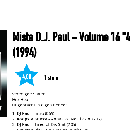
Mista D.J. Paul
- Volume 16 "4
(1994)
4,00
1
stem
Verenigde Staten
Hip-Hop
Uitgebracht in eigen beheer
DJ Paul
- Intro
(0:59)
Koopsta Knicca
- Anna Got Me Clickin'
(2:12)
DJ Paul
- Tired of Dis Shit
(2:05)
Gangsta Blac
- Gettin' Real Buck