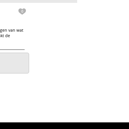
0
ggen van wat
akt de