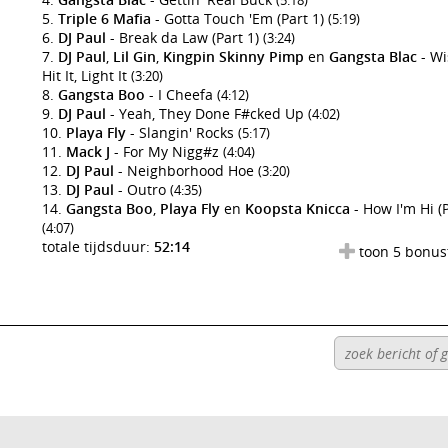
(5:18)
Triple 6 Mafia
- Gotta Touch 'Em (Part 1)
(5:19)
DJ Paul
- Break da Law (Part 1)
(3:24)
DJ Paul
,
Lil Gin
,
Kingpin Skinny Pimp
en
Gangsta Blac
- Wis
Hit It, Light It
(3:20)
Gangsta Boo
- I Cheefa
(4:12)
DJ Paul
- Yeah, They Done F#cked Up
(4:02)
Playa Fly
- Slangin' Rocks
(5:17)
Mack J
- For My Nigg#z
(4:04)
DJ Paul
- Neighborhood Hoe
(3:20)
DJ Paul
- Outro
(4:35)
Gangsta Boo
,
Playa Fly
en
Koopsta Knicca
- How I'm Hi (P
(4:07)
totale tijdsduur:
52:14
toon 5 bonus