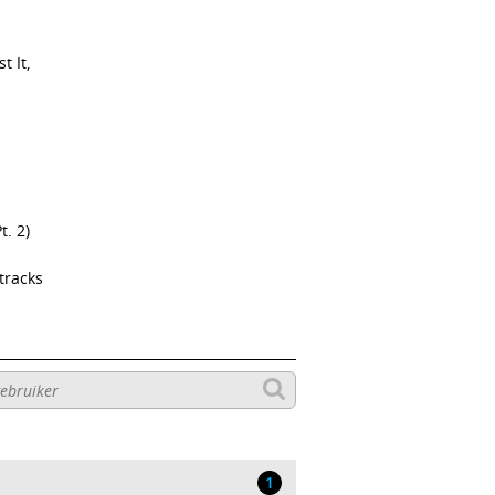
t It,
t. 2)
tracks
1