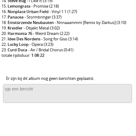
Steve Bug
- I Like It
(3:19)
Lemongrass
- Promise
(2:18)
Nonplace Urban Field
- Vinyl 1:1
(1:27)
Panacea
- Stormbringer
(3:37)
Einstürzende Neubauten
- Nnnaaammm [Remix by Darkus]
(3:10)
Kreidler
- Objekt Metal
(3:02)
Harmonia 76
- Weird Dream
(2:22)
Idee Des Nordens
- Song for Giso
(3:14)
Lucky Loop
- Opera
(3:23)
Curd Duca
- Air / Bridal Chorus
(0:41)
totale tijdsduur:
1:08:22
Er zijn bij dit album nog geen berichten geplaatst.