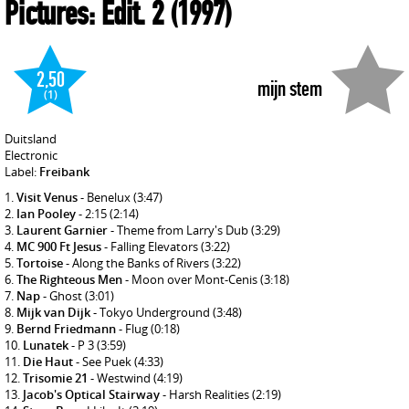
Pictures: Edit. 2
(1997)
2,50
mijn stem
(1)
Duitsland
Electronic
Label:
Freibank
Visit Venus
- Benelux
(3:47)
Ian Pooley
- 2:15
(2:14)
Laurent Garnier
- Theme from Larry's Dub
(3:29)
MC 900 Ft Jesus
- Falling Elevators
(3:22)
Tortoise
- Along the Banks of Rivers
(3:22)
The Righteous Men
- Moon over Mont-Cenis
(3:18)
Nap
- Ghost
(3:01)
Mijk van Dijk
- Tokyo Underground
(3:48)
Bernd Friedmann
- Flug
(0:18)
Lunatek
- P 3
(3:59)
Die Haut
- See Puek
(4:33)
Trisomie 21
- Westwind
(4:19)
Jacob's Optical Stairway
- Harsh Realities
(2:19)