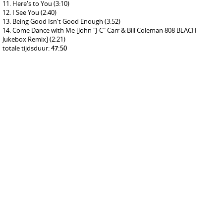
Here's to You
(3:10)
I See You
(2:40)
Being Good Isn't Good Enough
(3:52)
Come Dance with Me [John "J-C" Carr & Bill Coleman 808 BEACH
Jukebox Remix]
(2:21)
totale tijdsduur:
47:50