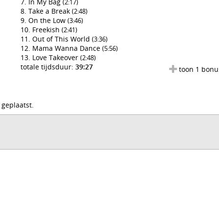
In My Bag
(2:17)
Take a Break
(2:48)
On the Low
(3:46)
Freekish
(2:41)
Out of This World
(3:36)
Mama Wanna Dance
(5:56)
Love Takeover
(2:48)
totale tijdsduur:
39:27
toon 1 bonu
 geplaatst.