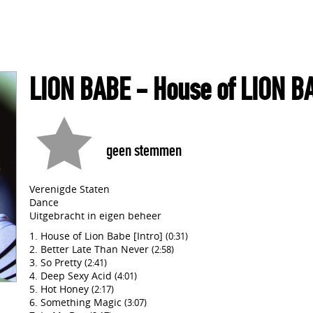
LION BABE
- House of LION B
geen stemmen
Verenigde Staten
Dance
Uitgebracht in eigen beheer
House of Lion Babe [Intro]
(0:31)
Better Late Than Never
(2:58)
So Pretty
(2:41)
Deep Sexy Acid
(4:01)
Hot Honey
(2:17)
Something Magic
(3:07)