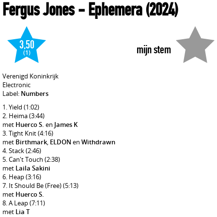
Fergus Jones
- Ephemera
(2024)
3,50
mijn stem
(1)
Verenigd Koninkrijk
Electronic
Label:
Numbers
Yield
(1:02)
Heima
(3:44)
met
Huerco S.
en
James K
Tight Knit
(4:16)
met
Birthmark
,
ELDON
en
Withdrawn
Stack
(2:46)
Can't Touch
(2:38)
met
Laila Sakini
Heap
(3:16)
It Should Be (Free)
(5:13)
met
Huerco S.
A Leap
(7:11)
met
Lia T