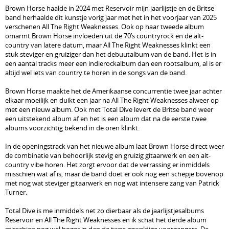
Brown Horse haalde in 2024 met Reservoir mijn jaarlijstje en de Britse
band herhaalde dit kunstje vorig jaar met het in het voorjaar van 2025
verschenen All The Right Weaknesses. Ook op haar tweede album
omarmt Brown Horse invloeden uit de 70’s countryrock en de alt-
country van latere datum, maar All The Right Weaknesses klinkt een
stuk steviger en gruiziger dan het debuutalbum van de band. Het is in
een aantal tracks meer een indierockalbum dan een rootsalbum, al is er
altijd wel iets van country te horen in de songs van de band.
Brown Horse maakte het de Amerikaanse concurrentie twee jaar achter
elkaar moeilijk en duikt een jaar na All The Right Weaknesses alweer op
met een nieuw album. Ook met Total Dive levert de Britse band weer
een uitstekend album af en het is een album dat na de eerste twee
albums voorzichtig bekend in de oren klinkt.
In de openingstrack van het nieuwe album laat Brown Horse direct weer
de combinatie van behoorlijk stevig en gruizig gitaarwerk en een alt-
country vibe horen. Het zorgt ervoor dat de verrassing er inmiddels
misschien wat af is, maar de band doet er ook nog een schepje bovenop
met nog wat steviger gitaarwerk en nog wat intensere zang van Patrick
Turner.
Total Dive is me inmiddels net zo dierbaar als de jaarlijstjesalbums
Reservoir en All The Right Weaknesses en ik schat het derde album