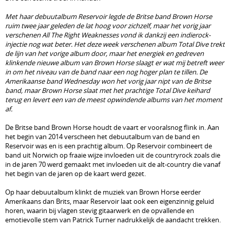
Met haar debuutalbum Reservoir legde de Britse band Brown Horse
ruim twee jaar geleden de lat hoog voor zichzelf, maar het vorig jaar
verschenen All The Right Weaknesses vond ik dankzij een indierock-
injectie nog wat beter. Het deze week verschenen album Total Dive trekt
de lijn van het vorige album door, maar het energiek en gedreven
klinkende nieuwe album van Brown Horse slaagt er wat mij betreft weer
in om het niveau van de band naar een nog hoger plan te tillen. De
Amerikaanse band Wednesday won het vorig jaar nipt van de Britse
band, maar Brown Horse slaat met het prachtige Total Dive keihard
terug en levert een van de meest opwindende albums van het moment
af.
De Britse band Brown Horse houdt de vaart er vooralsnog flink in. Aan
het begin van 2014 verscheen het debuutalbum van de band en
Reservoir was en is een prachtig album. Op Reservoir combineert de
band uit Norwich op fraaie wijze invloeden uit de countryrock zoals die
in de jaren 70 werd gemaakt met invloeden uit de alt-country die vanaf
het begin van de jaren op de kaart werd gezet.
Op haar debuutalbum klinkt de muziek van Brown Horse eerder
Amerikaans dan Brits, maar Reservoir laat ook een eigenzinnig geluid
horen, waarin bij vlagen stevig gitaarwerk en de opvallende en
emotievolle stem van Patrick Turner nadrukkelijk de aandacht trekken.