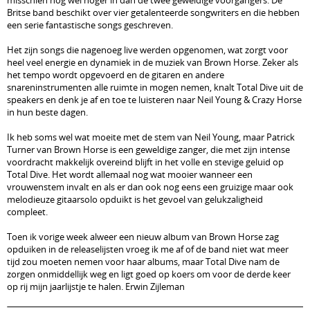
misschien nog wel hoger in dan de twee geweldige voorgangers. De
Britse band beschikt over vier getalenteerde songwriters en die hebben
een serie fantastische songs geschreven.
Het zijn songs die nagenoeg live werden opgenomen, wat zorgt voor
heel veel energie en dynamiek in de muziek van Brown Horse. Zeker als
het tempo wordt opgevoerd en de gitaren en andere
snareninstrumenten alle ruimte in mogen nemen, knalt Total Dive uit de
speakers en denk je af en toe te luisteren naar Neil Young & Crazy Horse
in hun beste dagen.
Ik heb soms wel wat moeite met de stem van Neil Young, maar Patrick
Turner van Brown Horse is een geweldige zanger, die met zijn intense
voordracht makkelijk overeind blijft in het volle en stevige geluid op
Total Dive. Het wordt allemaal nog wat mooier wanneer een
vrouwenstem invalt en als er dan ook nog eens een gruizige maar ook
melodieuze gitaarsolo opduikt is het gevoel van gelukzaligheid
compleet.
Toen ik vorige week alweer een nieuw album van Brown Horse zag
opduiken in de releaselijsten vroeg ik me af of de band niet wat meer
tijd zou moeten nemen voor haar albums, maar Total Dive nam de
zorgen onmiddellijk weg en ligt goed op koers om voor de derde keer
op rij mijn jaarlijstje te halen. Erwin Zijleman