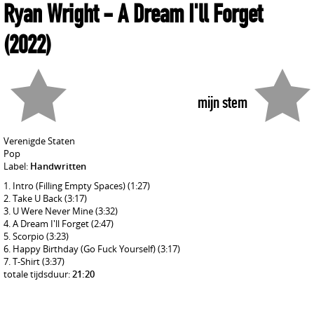
Ryan Wright
- A Dream I'll Forget
(2022)
mijn stem
Verenigde Staten
Pop
Label:
Handwritten
Intro (Filling Empty Spaces)
(1:27)
Take U Back
(3:17)
U Were Never Mine
(3:32)
A Dream I'll Forget
(2:47)
Scorpio
(3:23)
Happy Birthday (Go Fuck Yourself)
(3:17)
T-Shirt
(3:37)
totale tijdsduur:
21:20