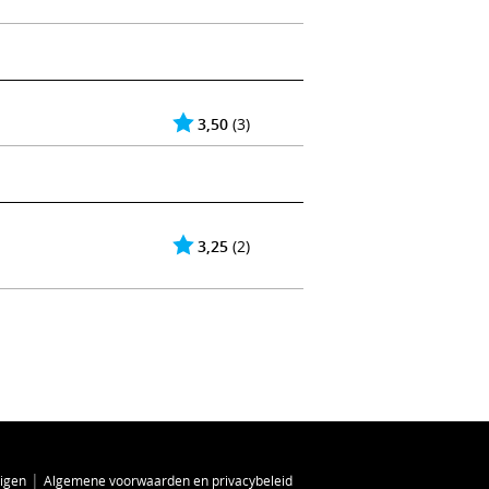
3,50
(3)
3,25
(2)
|
zigen
Algemene voorwaarden en privacybeleid