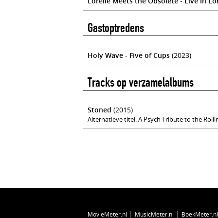
Lorelle Meets the Obsolete - Live in L
Gastoptredens
Holy Wave - Five of Cups
(2023)
Tracks op verzamelalbums
Stoned
(2015)
Alternatieve titel: A Psych Tribute to the Roll
|
|
MovieMeter.nl
MusicMeter.nl
BoekMeter.nl