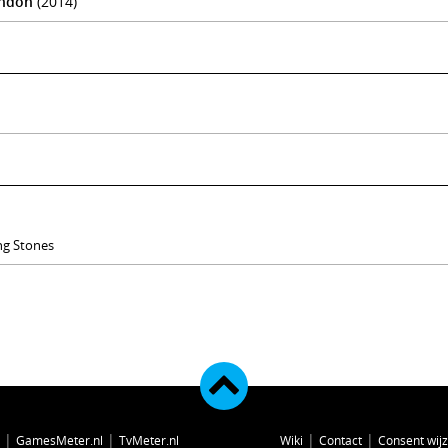
ondon
(2014)
ing Stones
|
|
|
|
GamesMeter.nl
TvMeter.nl
Wiki
Contact
Consent wij