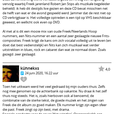
vervolg waarbij Freek jarenland Robert Jan Stips als muzikale begeleider
behield). ik heb dit destijds live gezien en deze CD bevat misschien net
de helft van wat er die avond gespeeld werd. Jammer dat de rest niet op
CD verkrijgbaar is. Het volledige optreden is een tijd op VHS beschikbaar
geweest, en wellicht ook even op DVD.
Al met al is dit een mooie mix van oude Freek/Neerlands Hoop
nummers, een Nits-nummer en een aantal zeer geslaagde nieuwe Frits-
composities. Freek krijgt de kans om zich vocalal volledig uit te leven (en
doet dat best vedienstelijk) en Nits kan zich muzikaal wat verder
uitstrekken in blues, rock en cabaret dan wat ze normaal doen. Zoals
gezegd: zeer geslaagd.
kühnekxs
4,0
24 juni 2020, 16:22 uur
0
Toen het uitkwam werd het veel gedraaid bij mijn ouders thuis. Zelfs
nog mee genomen op de achterbank op vakantie. Nu draai ik het zelf
thuis nog steeds. Het is, zoals hierboven ook al benoemd, de
combinatie van de sterke tekst, de goede muziek en het zingen van
Freek die dit album zo goed maken. Elk nummer krijgt zijn eigen sfeer
die past. Freek zingt op zijn best; met drama.