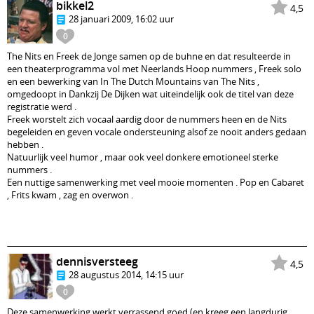
bikkel2
4,5
28 januari 2009, 16:02 uur
0
The Nits en Freek de Jonge samen op de buhne en dat resulteerde in
een theaterprogramma vol met Neerlands Hoop nummers , Freek solo
en een bewerking van In The Dutch Mountains van The Nits ,
omgedoopt in Dankzij De Dijken wat uiteindelijk ook de titel van deze
registratie werd .
Freek worstelt zich vocaal aardig door de nummers heen en de Nits
begeleiden en geven vocale ondersteuning alsof ze nooit anders gedaan
hebben .
Natuurlijk veel humor , maar ook veel donkere emotioneel sterke
nummers .
Een nuttige samenwerking met veel mooie momenten . Pop en Cabaret
, Frits kwam , zag en overwon .
dennisversteeg
4,5
28 augustus 2014, 14:15 uur
0
Deze samenwerking werkt verrassend goed (en kreeg een langdurig