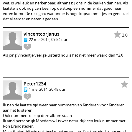
wet, is wel leuk en herkenbaar, althans bij ons in de keuken dan heh. Als
laatste is ook nog Een been op de stoep een nummer dat goed naar
voren komt. De rest gaat wat onder is hoge kopstemmetjes en geneuzel
dat al eerder en beter is gedaan.
vincentcorjanus
2,0
22 mei 2012, 09:54 uur
0
Als jong Vincentje veel geluisterd nou is het niet meer waard dan *2.0
Peter1234
1 mei 2014, 20:48 uur
0
Ik ben de laatste tijd weer naar nummers van Kinderen voor Kinderen
aan het luisteren.
Ook nummers die op deze album staan.
Ik vind persoonlijk Moeders wil is wet natuurlijk een leuk nummer met
Ron Brandsteder.
Maar ik vind Miepie ook heel mooi gezongen. De stem vind ik erg goed