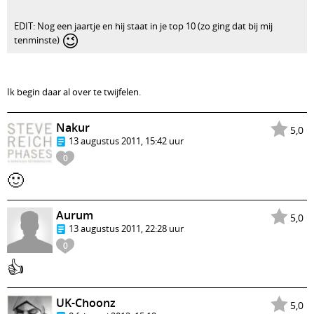
EDIT: Nog een jaartje en hij staat in je top 10 (zo ging dat bij mij
😉
tenminste)
Ik begin daar al over te twijfelen.
Nakur
5,0
13 augustus 2011, 15:42 uur
0
🙂
Aurum
5,0
13 augustus 2011, 22:28 uur
0
👍
UK-Choonz
5,0