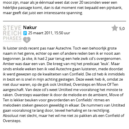
mooi zijn, maar als je éénmaal weet dat over 20 seconden weer een
héérlijke passage komt, dan is dat moment niet bepaald een pijnbank,
maar geeft dat juist een interessante spanning.
Nakur
5,0
25 maart 2011, 15:50 uur
0
Ik luister sinds recent pas naar Autechre. Toch een behoorlijk grote
naam in het genre, echter op een of andere reden ben ik er nooit aan
begonnen. Ja oke, ik had 2 jaar terug een hele zwik cd's overgenomen.
Amber was daar een van. Die kreeg van mij het predicaat 'leuk'. Maar
sinds enkele weken ben ik veel Autechre gaan luisteren, mede doordat
ik werd gewezen op de kwaliteiten van Confield. Die cd heb ik inmiddels
in bezit en is snel in mijn achting gestegen. Deze week heb ik, omdat ze
niet duur waren, op de gok ook Untilted, Oversteps en Move Of Ten
aangeschaft. Van deze cd's weet Untilted me vooralsnog het minste te
raken. Oversteps waardeer ik door de melodie en de ambient, Move of
Ten is lekker beuken voor gevorderden en Confields' ritmes en
melodieën steken gewoon geweldig in elkaar. De nummers van Untilted
gaan vooralsnog te lang door, teveel herhaling en te rechtlijnig.
Absoluut niet slecht, maar het wil me niet zo pakken als een Confield of
Oversteps.