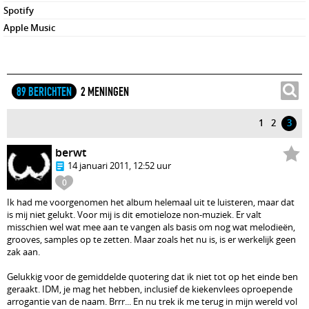
Spotify
Apple Music
89 BERICHTEN
2 MENINGEN
1
2
3
berwt
14 januari 2011, 12:52 uur
0
Ik had me voorgenomen het album helemaal uit te luisteren, maar dat
is mij niet gelukt. Voor mij is dit emotieloze non-muziek. Er valt
misschien wel wat mee aan te vangen als basis om nog wat melodieën,
grooves, samples op te zetten. Maar zoals het nu is, is er werkelijk geen
zak aan.
Gelukkig voor de gemiddelde quotering dat ik niet tot op het einde ben
geraakt. IDM, je mag het hebben, inclusief de kiekenvlees oproepende
arrogantie van de naam. Brrr... En nu trek ik me terug in mijn wereld vol