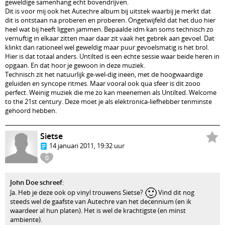
geweldige samenhang echt bovendrijven.
Dit is voor mij ook het Autechre album bij uitstek waarbij je merkt dat
dit is ontstaan na proberen en proberen. Ongetwijfeld dat het duo hier
heel wat bij heeft liggen jammen. Bepaalde idm kan soms technisch zo
vernuftig in elkaar zitten maar daar zit vaak het gebrek aan gevoel. Dat
klinkt dan rationeel wel geweldig maar puur gevoelsmatig is het brol.
Hier is dat totaal anders. Untilted is een echte sessie waar beide heren in
opgaan. En dat hoor je gewoon in deze muziek.
Technisch zit het natuurlijk ge-wel-dig ineen, met de hoogwaardige
geluiden en syncope ritmes. Maar vooral ook qua sfeer is dit zooo
perfect. Weinig muziek die me zo kan meenemen als Untilted. Welcome
to the 21st century. Deze moet je als elektronica-liefhebber tenminste
gehoord hebben.
Sietse
14 januari 2011, 19:32 uur
0
John Doe schreef
:
🙂
Ja. Heb je deze ook op vinyl trouwens Sietse?
Vind dit nog
steeds wel de gaafste van Autechre van het decennium (en ik
waardeer al hun platen). Het is wel de krachtigste (en minst
ambiente).