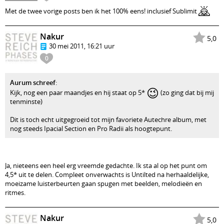
🙇
Met de twee vorige posts ben ik het 100% eens! inclusief Sublimit
Nakur
5,0
30 mei 2011, 16:21 uur
0
Aurum schreef
:
😉
Kijk, nog een paar maandjes en hij staat op 5*
(zo ging dat bij mij
tenminste)
Dit is toch echt uitgegroeid tot mijn favoriete Autechre album, met
nog steeds Ipacial Section en Pro Radii als hoogtepunt.
Ja, nieteens een heel erg vreemde gedachte. Ik sta al op het punt om
4,5* uit te delen. Compleet onverwachts is Untilted na herhaaldelijke,
moeizame luisterbeurten gaan spugen met beelden, melodieën en
ritmes.
Nakur
5,0