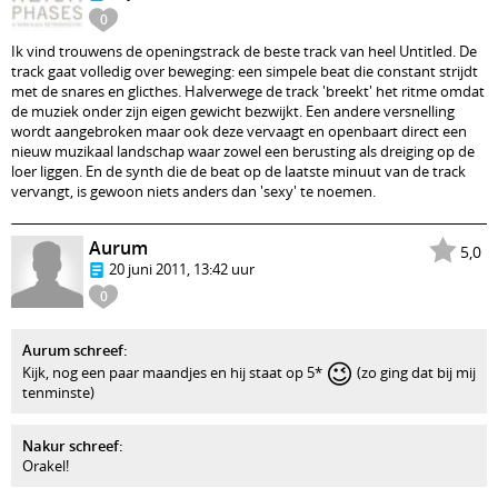
0
Ik vind trouwens de openingstrack de beste track van heel Untitled. De
track gaat volledig over beweging: een simpele beat die constant strijdt
met de snares en glicthes. Halverwege de track 'breekt' het ritme omdat
de muziek onder zijn eigen gewicht bezwijkt. Een andere versnelling
wordt aangebroken maar ook deze vervaagt en openbaart direct een
nieuw muzikaal landschap waar zowel een berusting als dreiging op de
loer liggen. En de synth die de beat op de laatste minuut van de track
vervangt, is gewoon niets anders dan 'sexy' te noemen.
Aurum
5,0
20 juni 2011, 13:42 uur
0
Aurum schreef:
😉
Kijk, nog een paar maandjes en hij staat op 5*
(zo ging dat bij mij
tenminste)
Nakur schreef:
Orakel!