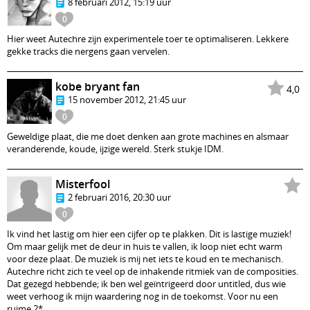
8 februari 2012, 15:19 uur
0
Hier weet Autechre zijn experimentele toer te optimaliseren. Lekkere
gekke tracks die nergens gaan vervelen.
kobe bryant fan
4,0
15 november 2012, 21:45 uur
0
Geweldige plaat, die me doet denken aan grote machines en alsmaar
veranderende, koude, ijzige wereld. Sterk stukje IDM.
Misterfool
2 februari 2016, 20:30 uur
0
Ik vind het lastig om hier een cijfer op te plakken. Dit is lastige muziek!
Om maar gelijk met de deur in huis te vallen, ik loop niet echt warm
voor deze plaat. De muziek is mij net iets te koud en te mechanisch.
Autechre richt zich te veel op de inhakende ritmiek van de composities.
Dat gezegd hebbende; ik ben wel geïntrigeerd door untitled, dus wie
weet verhoog ik mijn waardering nog in de toekomst. Voor nu een
ruime 2*.