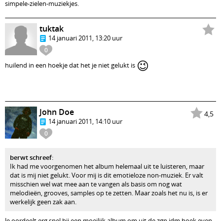
simpele-zielen-muziekjes.
tuktak
14 januari 2011, 13:20 uur
0
😉
huilend in een hoekje dat het je niet gelukt is
John Doe
4,5
14 januari 2011, 14:10 uur
0
berwt schreef
:
Ik had me voorgenomen het album helemaal uit te luisteren, maar
dat is mij niet gelukt. Voor mij is dit emotieloze non-muziek. Er valt
misschien wel wat mee aan te vangen als basis om nog wat
melodieën, grooves, samples op te zetten. Maar zoals het nu is, is er
werkelijk geen zak aan.
Je oordeelt erg snel bij een moeilijk album om uit de zgn idm hoek even