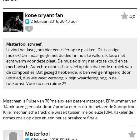
kobe bryant fan
4,0
2 februari 2016, 20:43 uur
1
Misterfool schreef
:
Ik vind het lastig om hier een cijfer op te plakken. Dit is lastige
muziek! Om maar gelijk met de deur in huis te vallen, ik loop niet
echt warm voor deze plaat. De muziek is mij net iets te koud en te
mechanisch. Autechre richt zich te veel op de inhakende ritmiek van
de composities. Dat gezegd hebbende; ik ben wel geïntrigeerd door
untitled, dus wie weet verhoog ik mijn waardering nog in de
toekomst. Voor nu een ruime 2*.
Misschien is Pulse van 7EPhalanx een betere instapper. EP/nummer van
14 minuten gemaakt door 7 producer met oa. de befaamde Xanopticon.
Kille, mechanische track die wisselt tussen melodieuze IDM, hakelende
ritmes zoals op deze en een heuse breakcore finale.
Misterfool
3 februari 2016, 00:56 uur