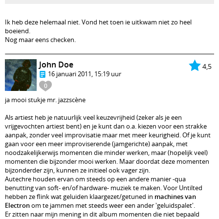
Ik heb deze helemaal niet. Vond het toen ie uitkwam niet zo heel
boeiend.
Nog maar eens checken.
John Doe
4,5
16 januari 2011, 15:19 uur
0
ja mooi stukje mr. jazzscène
Als artiest heb je natuurlijk veel keuzevrijheid (zeker als je een
vrijgevochten artiest bent) en je kunt dan o.a. kiezen voor een strakke
aanpak, zonder veel improvisatie maar met meer keurigheid. Of je kunt
gaan voor een meer improviserende (jamgerichte) aanpak, met
noodzakelijkerwijs momenten die minder werken, maar (hopelijk veel)
momenten die bijzonder mooi werken. Maar doordat deze momenten
bijzonderder zijn, kunnen ze initieel ook vager zijn.
Autechre houden ervan om steeds op een andere manier -qua
benutting van soft- en/of hardware- muziek te maken. Voor Untilted
hebben ze flink wat geluiden klaargezet/getuned in
machines van
Electron
om te jammen met steeds weer een ander 'geluidspalet'.
Er zitten naar mijn mening in dit album momenten die niet bepaald