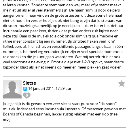
te leren kennen. Zonder te stemmen dan wel, maar of je stemt maakt
me niet uit als er al veel stemmers zijn. De naam 'idm' is door de pers
aangenomen, maar vinden de grote artiesten uit deze scene helemaal
niet ok hoor. En verder hoef je ook niet bang te zijn dat luisteraars van
dit soort muziek gezamenlijk op je neerkijken. Luister beter het debuut
Incunabula een paar keer, ik denk dat je dan anders zult kijken naar
deze stijl. Daar is de muziek (die ook onder idm valt) qua melodie en
ritme meer constant bij een nummer. Bij Untilted haken veel 'idm'
liefhebbers af. Hier schuiven verschillende passages langs elkaar in één
nummer, is het heel erg veranderlijk en zijn er veel speciale momenten
te ontdekken die je kunt gaan waarderen. Wat mij betreft zit hier ook
veel emotionele beleving in. Emotie die je niet 1-2-3 oppikt, maar des te
bijzonder blijkt als je het ineens op meer en meer plekken gaat voelen.
Sietse
14 januari 2011, 17:29 uur
0
Ja, eigenlijk is dit gewoon een zeer slecht start punt voor "dit soort"
muziek. Inderdaad eens Incunabula luisteren. Of misschien gewoon met
Boards of Canada beginnen, lekker rustig relaxen met een kop thee
erbij.