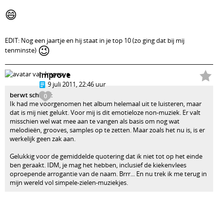
😄
EDIT: Nog een jaartje en hij staat in je top 10 (zo ging dat bij mij
😉
tenminste)
Improve
9 juli 2011, 22:46 uur
berwt schreef
:
0
Ik had me voorgenomen het album helemaal uit te luisteren, maar
dat is mij niet gelukt. Voor mij is dit emotieloze non-muziek. Er valt
misschien wel wat mee aan te vangen als basis om nog wat
melodieën, grooves, samples op te zetten. Maar zoals het nu is, is er
werkelijk geen zak aan.
Gelukkig voor de gemiddelde quotering dat ik niet tot op het einde
ben geraakt. IDM, je mag het hebben, inclusief de kiekenvlees
oproepende arrogantie van de naam. Brrr... En nu trek ik me terug in
mijn wereld vol simpele-zielen-muziekjes.