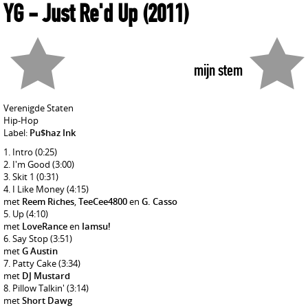
YG
- Just Re'd Up
(2011)
mijn stem
Verenigde Staten
Hip-Hop
Label:
Pu$haz Ink
Intro
(0:25)
I'm Good
(3:00)
Skit 1
(0:31)
I Like Money
(4:15)
met
Reem Riches
,
TeeCee4800
en
G. Casso
Up
(4:10)
met
LoveRance
en
Iamsu!
Say Stop
(3:51)
met
G Austin
Patty Cake
(3:34)
met
DJ Mustard
Pillow Talkin'
(3:14)
met
Short Dawg