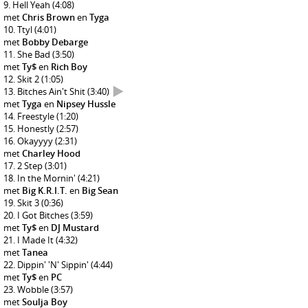
Hell Yeah
(4:08)
met
Chris Brown
en
Tyga
Ttyl
(4:01)
met
Bobby Debarge
She Bad
(3:50)
met
Ty$
en
Rich Boy
Skit 2
(1:05)
Bitches Ain't Shit
(3:40)
met
Tyga
en
Nipsey Hussle
Freestyle
(1:20)
Honestly
(2:57)
Okayyyy
(2:31)
met
Charley Hood
2 Step
(3:01)
In the Mornin'
(4:21)
met
Big K.R.I.T.
en
Big Sean
Skit 3
(0:36)
I Got Bitches
(3:59)
met
Ty$
en
DJ Mustard
I Made It
(4:32)
met
Tanea
Dippin' 'N' Sippin'
(4:44)
met
Ty$
en
PC
Wobble
(3:57)
met
Soulja Boy