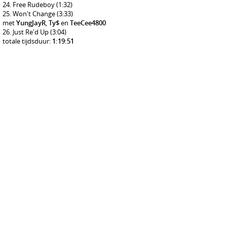
Free Rudeboy
(1:32)
Won't Change
(3:33)
met
YungJayR
,
Ty$
en
TeeCee4800
Just Re'd Up
(3:04)
totale tijdsduur:
1:19:51