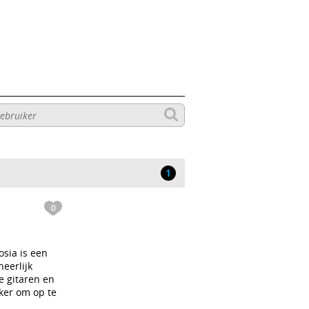
1
0
sia is een
eerlijk
e gitaren en
uker om op te