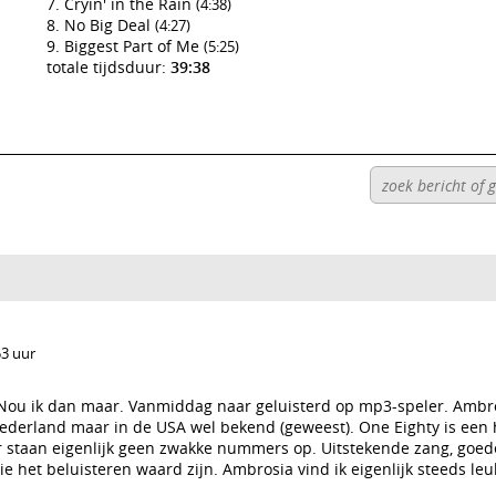
Cryin' in the Rain
(4:38)
No Big Deal
(4:27)
Biggest Part of Me
(5:25)
totale tijdsduur:
39:38
53 uur
 Nou ik dan maar. Vanmiddag naar geluisterd op mp3-speler. Ambro
derland maar in de USA wel bekend (geweest). One Eighty is een h
 staan eigenlijk geen zwakke nummers op. Uitstekende zang, goed
 het beluisteren waard zijn. Ambrosia vind ik eigenlijk steeds le