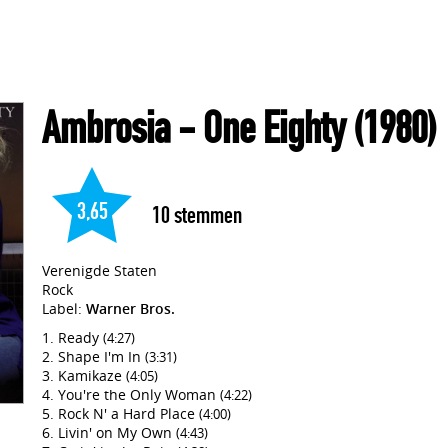
Ambrosia
- One Eighty
(1980)
3,65
10
stemmen
Verenigde Staten
Rock
Label:
Warner Bros.
Ready
(4:27)
Shape I'm In
(3:31)
Kamikaze
(4:05)
You're the Only Woman
(4:22)
Rock N' a Hard Place
(4:00)
Livin' on My Own
(4:43)