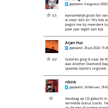
geplaatst:
4 augustus 2020,
3,5
Aanvankelijk groot fan va
ik meer ’60’s en ’70’s folk
begint me bij meerdere lu
paar jaar tegen aan kijk.
Arjan Hut
geplaatst:
26 juli 2024, 15:3
4,0
Gisteren ging ik naar de f
was Another Diamond Day. H
speelde Vashti's origineel.
nlkink
geplaatst:
24 februari, 18:4
Vandaag op CD gekocht in 
vermelde bonus tracks. Twe
op de een of andere manie