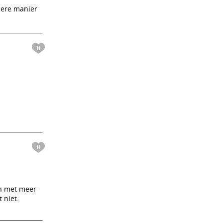
ndere manier
0
0
en met meer
 niet.