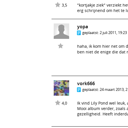
3,5
"kortjakje ziek" verziekt 
erg schrijnend om het te l
yopa
geplaatst:
2 juli 2011, 19:23
haha, ik kom hier net om da
ben niet de enige die dat 
vork666
geplaatst:
24 maart 2013, 2
4,0
Ik vind Lily Pond wel leuk,
Mooi album verder, zoals 
gezelligheid. Heeft inderd