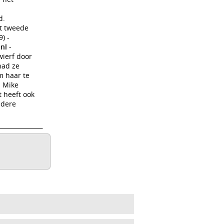
d.
et tweede
) -
nl -
wierf door
had ze
m haar te
n Mike
t heeft ook
andere