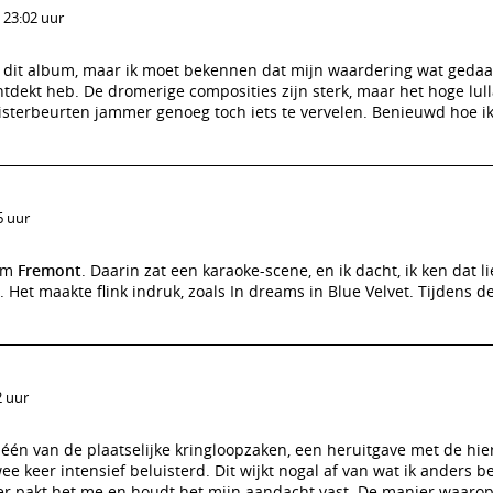
 23:02 uur
n dit album, maar ik moet bekennen dat mijn waardering wat gedaa
 ontdekt heb. De dromerige composities zijn sterk, maar het hoge lul
isterbeurten jammer genoeg toch iets te vervelen. Benieuwd hoe ik
6 uur
ilm
Fremont
. Daarin zat een karaoke-scene, en ik dacht, ik ken dat li
et maakte flink indruk, zoals In dreams in Blue Velvet. Tijdens de 
2 uur
één van de plaatselijke kringloopzaken, een heruitgave met de hie
e keer intensief beluisterd. Dit wijkt nogal af van wat ik anders b
r pakt het me en houdt het mijn aandacht vast. De manier waarop