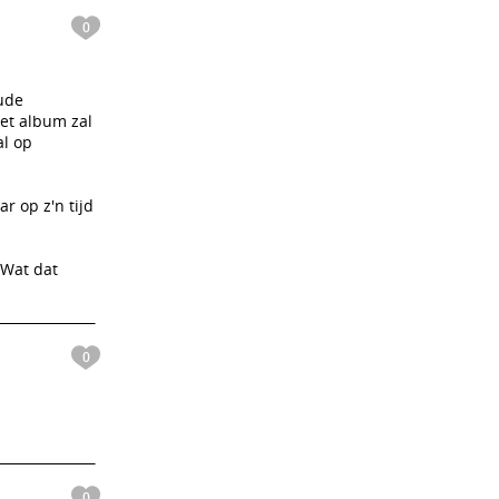
0
oude
et album zal
al op
r op z'n tijd
 Wat dat
0
0