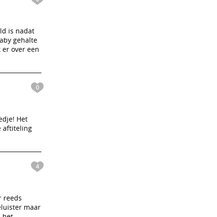
ld is nadat
laby gehalte
 er over een
0
edje! Het
aftiteling
4
r reeds
eluister maar
 het