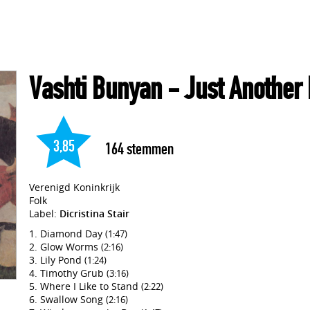
Vashti Bunyan
- Just Another
3,85
164
stemmen
Verenigd Koninkrijk
Folk
Label:
Dicristina Stair
Diamond Day
(1:47)
Glow Worms
(2:16)
Lily Pond
(1:24)
Timothy Grub
(3:16)
Where I Like to Stand
(2:22)
Swallow Song
(2:16)