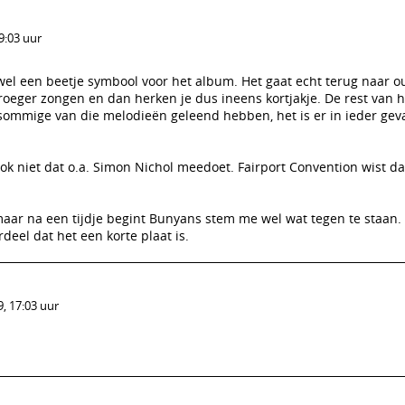
9:03 uur
in wel een beetje symbool voor het album. Het gaat echt terug naar 
oeger zongen en dan herken je dus ineens kortjakje. De rest van h
sommige van die melodieën geleend hebben, het is er in ieder gev
 niet dat o.a. Simon Nichol meedoet. Fairport Convention wist daa
aar na een tijdje begint Bunyans stem me wel wat tegen te staan.
rdeel dat het een korte plaat is.
, 17:03 uur