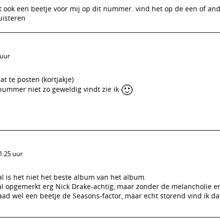
het ook een beetje voor mij op dit nummer. vind het op de een of a
uisteren
 uur
t te posten (kortjakje)
🙂
nummer niet zo geweldig vindt zie ik
1:25 uur
 al is het niet het beste album van het album.
al opgemerkt erg Nick Drake-achtig, maar zonder de melancholie 
aad wel een beetje de Seasons-factor, maar echt storend vind ik dat