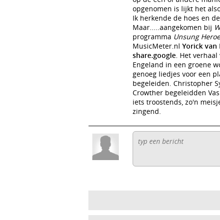
opgenomen is lijkt het also
Ik herkende de hoes en de 
Maar.....aangekomen bij
W
programma
Unsung Hero
MusicMeter.nl
Yorick van
share.google
. Het verhaal
Engeland in een groene w
genoeg liedjes voor een p
begeleiden. Christopher S
Crowther begeleidden Vasht
iets troostends, zo'n meisj
zingend.