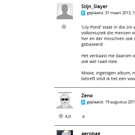
Stijn_Slayer
geplaatst:
31 maart 2013, 1
'Lily Pond' staat in die z
volksmuziek die mensen vr
her en der misschien ook 
gebaseerd.
Het verbaast me daarom ook
ook wel raad mee.
Mooie, ingetogen album, m
betreft vind ik het een voo
Zeno
geplaatst:
19 augustus 2019
4,0
☺️
aerobag