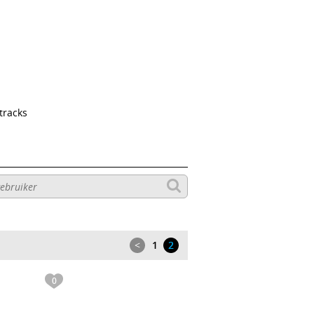
tracks
<
1
2
0