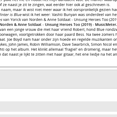
f ze naast je zit te zingen, wat eerder hier ook al geschreven is.
naam, maar ik wist niet meer waar ik het oorspronkelijk gezien ha
inter is Blue
wist ik het weer: Vashti Bunyan was onderdeel van h
es
van Yorick van Norden & Anne Soldaat - Unsung Heroes Too (2019
 Norden & Anne Soldaat - Unsung Heroes Too (2019) - MusicMeter.
 van een jonge vrouw die met haar vriend Robert, hond Blue rondz
oonwagen, voortgetrokken door haar paard Bess. Na twee zomers 
laat. Joe Boyd nam haar onder zijn hoede en regelde muzikanten o
ykes, John James, Robin Williamson, Dave Swarbrick, Simon Nicol e
i op het album. Het klinkt allemaal 'fragiel' en dromerig, maar he
e dat naast je lijkt te zitten met haar gitaar, het ene liedje na het 