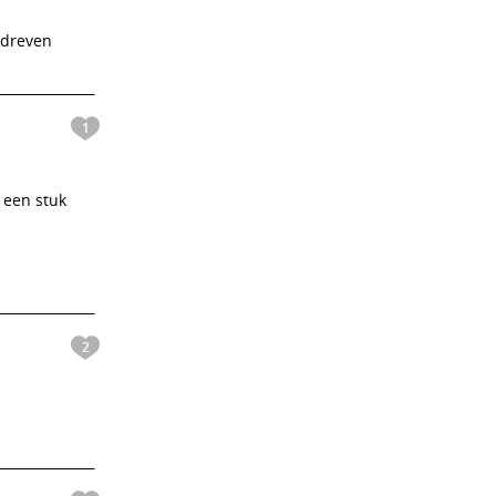
erdreven
1
e een stuk
2