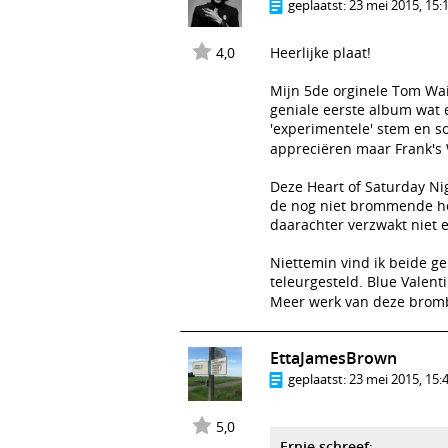
geplaatst:
23 mei 2015, 15:
4,0
Heerlijke plaat!
Mijn 5de orginele Tom Wait
geniale eerste album wat e
'experimentele' stem en s
appreciëren maar Frank's 
Deze Heart of Saturday Ni
de nog niet brommende hee
daarachter verzwakt niet 
Niettemin vind ik beide ge
teleurgesteld. Blue Valen
Meer werk van deze bromb
EttaJamesBrown
geplaatst:
23 mei 2015, 15:
5,0
Ernie schreef
: