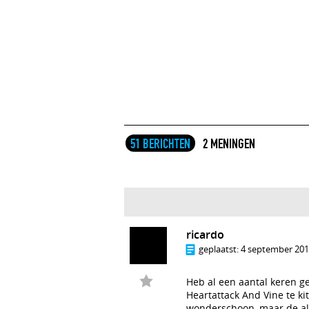
51 BERICHTEN
2 MENINGEN
ricardo
geplaatst:
4 september 2011
Heb al een aantal keren 
Heartattack And Vine te ki
wonderschoon, maar de albu