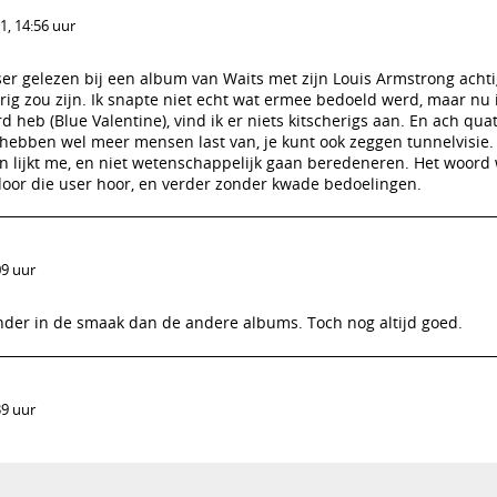
, 14:56 uur
ser gelezen bij een album van Waits met zijn Louis Armstrong acht
rig zou zijn. Ik snapte niet echt wat ermee bedoeld werd, maar nu 
rd heb (Blue Valentine), vind ik er niets kitscherigs aan. En ach qua
hebben wel meer mensen last van, je kunt ook zeggen tunnelvisie.
en lijkt me, en niet wetenschappelijk gaan beredeneren. Het woord
door die user hoor, en verder zonder kwade bedoelingen.
09 uur
inder in de smaak dan de andere albums. Toch nog altijd goed.
39 uur