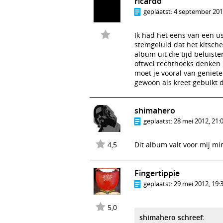
ricardo
geplaatst:
4 september 2011
Ik had het eens van een u
stemgeluid dat het kitsche
album uit die tijd beluiste
oftwel rechthoeks denken 
moet je vooral van geniet
gewoon als kreet gebuikt 
shimahero
geplaatst:
28 mei 2012, 21:
4,5
Dit album valt voor mij m
Fingertippie
geplaatst:
29 mei 2012, 19:
5,0
shimahero schreef
: