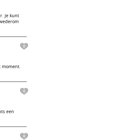
r. Je kunt
s wederom
0
it moment.
0
hts een
0