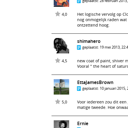
geplaatst:
28 februari 2013,
4,0
Het logische vervolg op Cl
nog onmogelijk raden wat l
ontzettend hoog.
shimahero
geplaatst:
19 mei 2013, 22:
4,5
new coat of paint, shiver 
Vooral " the heart of satur
EttaJamesBrown
geplaatst:
10 januari 2015, 
5,0
Voor iedereen zou dit een
matige tweede. Hoe onwaar
Ernie