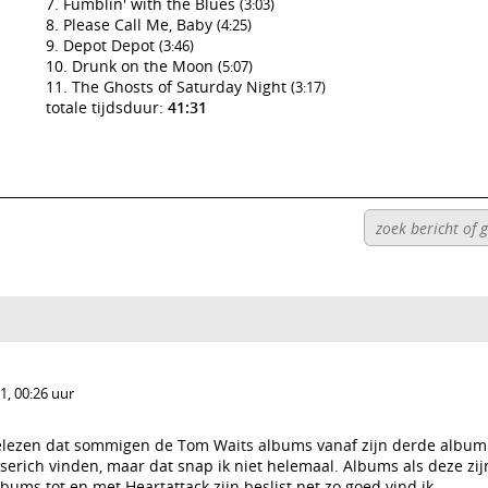
Fumblin' with the Blues
(3:03)
Please Call Me, Baby
(4:25)
Depot Depot
(3:46)
Drunk on the Moon
(5:07)
The Ghosts of Saturday Night
(3:17)
totale tijdsduur:
41:31
, 00:26 uur
gelezen dat sommigen de Tom Waits albums vanaf zijn derde album
tserich vinden, maar dat snap ik niet helemaal. Albums als deze zij
ms tot en met Heartattack zijn beslist net zo goed vind ik.