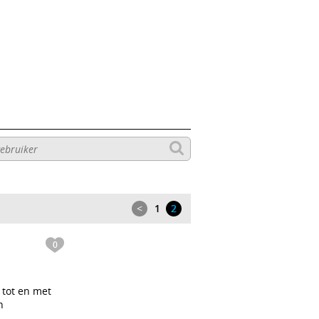
<
1
2
0
 tot en met
n