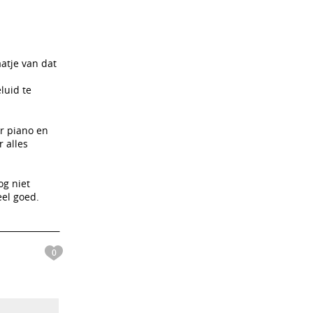
aatje van dat
luid te
or piano en
 alles
og niet
eel goed.
0