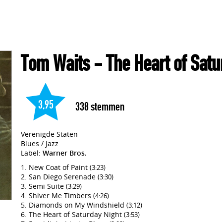
Tom Waits
- The Heart of Satu
3,95
338
stemmen
Verenigde Staten
Blues / Jazz
Label:
Warner Bros.
New Coat of Paint
(3:23)
San Diego Serenade
(3:30)
Semi Suite
(3:29)
Shiver Me Timbers
(4:26)
Diamonds on My Windshield
(3:12)
The Heart of Saturday Night
(3:53)