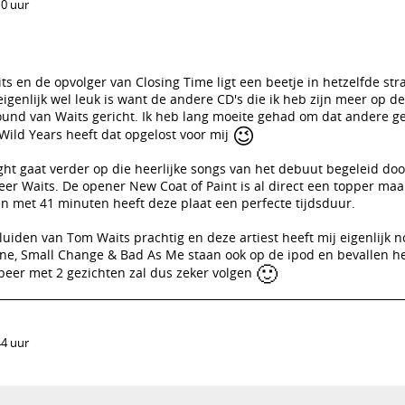
10 uur
s en de opvolger van Closing Time ligt een beetje in hetzelfde str
igenlijk wel leuk is want de andere CD's die ik heb zijn meer op de
ound van Waits gericht. Ik heb lang moeite gehad om dat andere ge
😉
Wild Years heeft dat opgelost voor mij
ght gaat verder op die heerlijke songs van het debuut begeleid do
r Waits. De opener New Coat of Paint is al direct een topper maar
en met 41 minuten heeft deze plaat een perfecte tijdsduur.
luiden van Tom Waits prachtig en deze artiest heeft mij eigenlijk n
tine, Small Change & Bad As Me staan ook op de ipod en bevallen h
🙂
eer met 2 gezichten zal dus zeker volgen
44 uur