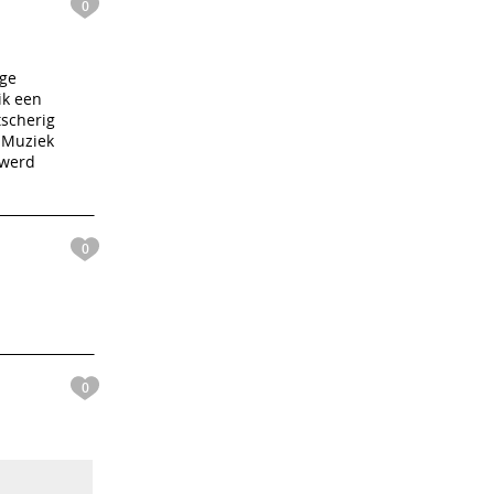
0
ige
ik een
tscherig
 Muziek
 werd
0
0