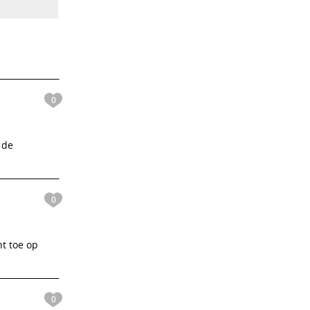
0
 de
0
t toe op
0