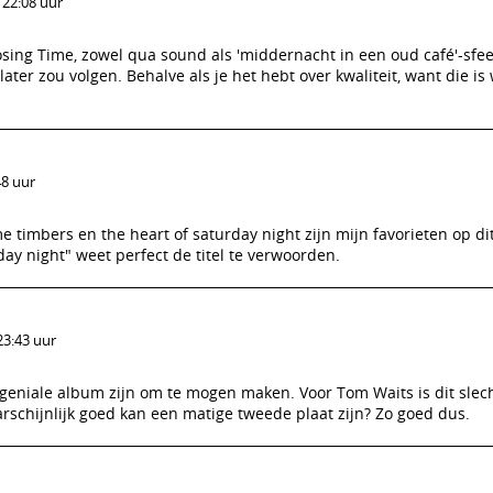
 22:08 uur
osing Time, zowel qua sound als 'middernacht in een oud café'-sfee
ater zou volgen. Behalve als je het hebt over kwaliteit, want die i
48 uur
me timbers en the heart of saturday night zijn mijn favorieten op d
day night" weet perfect de titel te verwoorden.
23:43 uur
 geniale album zijn om te mogen maken. Voor Tom Waits is dit slec
schijnlijk goed kan een matige tweede plaat zijn? Zo goed dus.