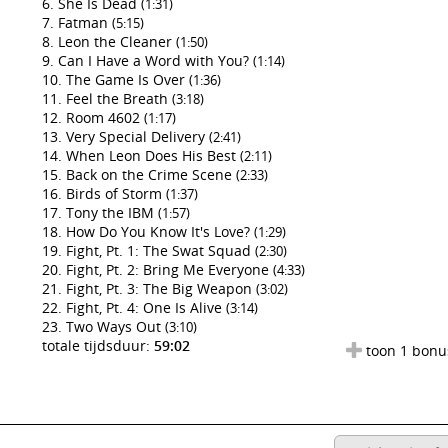
She Is Dead
(1:31)
Fatman
(5:15)
Leon the Cleaner
(1:50)
Can I Have a Word with You?
(1:14)
The Game Is Over
(1:36)
Feel the Breath
(3:18)
Room 4602
(1:17)
Very Special Delivery
(2:41)
When Leon Does His Best
(2:11)
Back on the Crime Scene
(2:33)
Birds of Storm
(1:37)
Tony the IBM
(1:57)
How Do You Know It's Love?
(1:29)
Fight, Pt. 1: The Swat Squad
(2:30)
Fight, Pt. 2: Bring Me Everyone
(4:33)
Fight, Pt. 3: The Big Weapon
(3:02)
Fight, Pt. 4: One Is Alive
(3:14)
Two Ways Out
(3:10)
totale tijdsduur:
59:02
toon 1 bonu