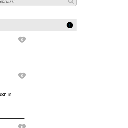
1
0
0
sch in.
0