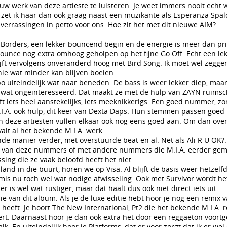
euw werk van deze artieste te luisteren. Je weet immers nooit echt 
zet ik haar dan ook graag naast een muzikante als Esperanza Spald
verrassingen in petto voor ons. Hoe zit het met dit nieuwe AIM?
Borders, een lekker bouncend begin en de energie is meer dan pr
bounce nog extra omhoog geholpen op het fijne Go Off. Echt een le
jft vervolgens onveranderd hoog met Bird Song. Ik moet wel zeggen
ie wat minder kan blijven boeien.
o uiteindelijk wat naar beneden. De bass is weer lekker diep, maa
en wat ongeïnteresseerd. Dat maakt ze met de hulp van ZAYN ruims
t iets heel aanstekelijks, iets meeknikkerigs. Een goed nummer, zon
.I.A. ook hulp, dit keer van Dexta Daps. Hun stemmen passen goed 
van deze artiesten vullen elkaar ook nog eens goed aan. Om dan ove
valt al het bekende M.I.A. werk.
 manier verder, met overstuurde beat en al. Net als Ali R U OK?. 
is van deze nummers of met andere nummers die M.I.A. eerder gem
ssing die ze vaak beloofd heeft het niet.
 land in die buurt, horen we op Visa. Al blijft de basis weer hetzelf
k mis nu toch wel wat nodige afwisseling. Ook met Survivor wordt het
 is wel wat rustiger, maar dat haalt dus ook niet direct iets uit.
ie van dit album. Als je de luxe editie hebt hoor je nog een remix 
 heeft. Je hoort The New International, Pt2 die het bekende M.I.A. 
rt. Daarnaast hoor je dan ook extra het door een reggaeton voort
k. En uiteindelijk hoor je Platforms, dat er voor zorgt dat ik er wel