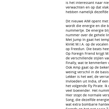
is het interessant naar ni
verwachten en op dat vlak 
hebben namelijk dezelfde 
Dit nieuwe AIM opent met 
wordt die energie en die 
nummertje. De energie bli
nummer over de gehele lin
Met Jump In gaat het temp
klinkt M.I.A. op de vocal
op Freedun. Die beats heef
Op Foreign Friend krijgt M
de verschillende stijlen 
Finally, wat te kenmerken 
Ook Amp gaat op de bekende
weinig verschil in de bas
Lekker is het wel, de verra
Invloeden uit India, of een
het volgende Fly Pirate. I
veel boeiender. Het nummer
Hier stopt de normale vers
Song, die dezelfde energie
wat extra bombarie hantee
Swords en het wat saaie Tal