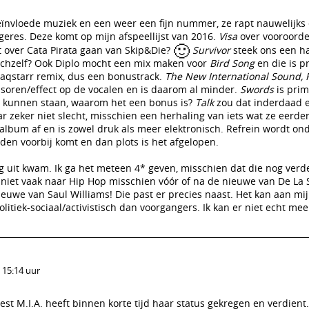
ïnvloede muziek en een weer een fijn nummer, ze rapt nauwelijks 
geres. Deze komt op mijn afspeellijst van 2016.
Visa
over vooroorde
🙂
t over Cata Pirata gaan van Skip&Die?
Survivor
steek ons een h
 zichzelf? Ook Diplo mocht een mix maken voor
Bird Song
en die is 
laqstarr remix, dus een bonustrack.
The New International Sound, P
ssoren/effect op de vocalen en is daarom al minder.
Swords
is prim
t kunnen staan, waarom het een bonus is?
Talk
zou dat inderdaad e
 zeker niet slecht, misschien een herhaling van iets wat ze eerder
 album af en is zowel druk als meer elektronisch. Refrein wordt o
iden voorbij komt en dan plots is het afgelopen.
 uit kwam. Ik ga het meteen 4* geven, misschien dat die nog verde
 niet vaak naar Hip Hop misschien vóór of na de nieuwe van De La 
euwe van Saul Williams! Die past er precies naast. Het kan aan mi
olitiek-sociaal/activistisch dan voorgangers. Ik kan er niet echt mee 
 15:14 uur
est M.I.A. heeft binnen korte tijd haar status gekregen en verdient. 