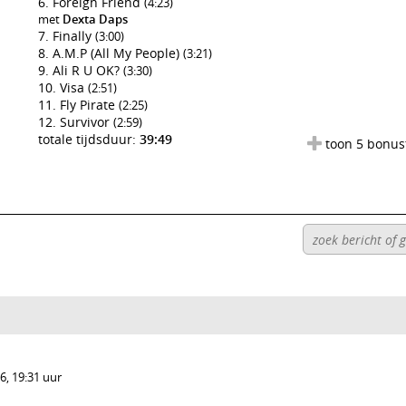
Foreign Friend
(4:23)
met
Dexta Daps
Finally
(3:00)
A.M.P (All My People)
(3:21)
Ali R U OK?
(3:30)
Visa
(2:51)
Fly Pirate
(2:25)
Survivor
(2:59)
totale tijdsduur:
39:49
toon 5 bonus
, 19:31 uur