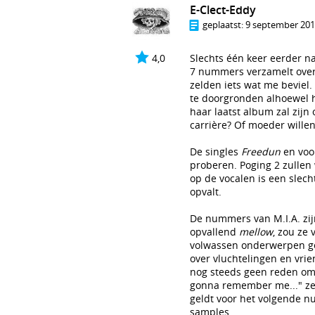
E-Clect-Eddy
geplaatst:
9 september 2016
4,0
Slechts één keer eerder n
7 nummers verzamelt over 
zelden iets wat me beviel.
te doorgronden alhoewel he
haar laatst album zal zijn 
carrière? Of moeder wille
De singles
Freedun
en voo
proberen. Poging 2 zulle
op de vocalen is een slech
opvalt.
De nummers van M.I.A. zij
opvallend
mellow
, zou ze
volwassen onderwerpen geh
over vluchtelingen en vri
nog steeds geen reden om t
gonna remember me..." ze 
geldt voor het volgende
samples.