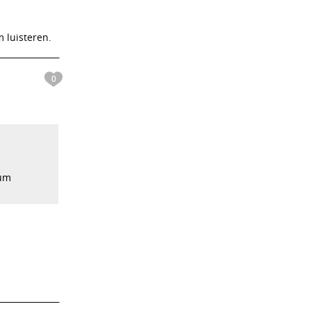
 luisteren.
0
bum