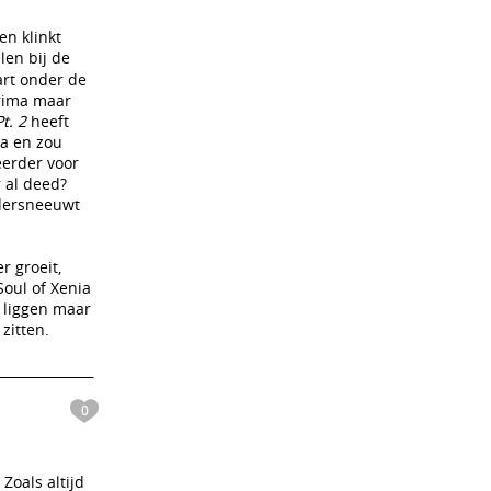
en klinkt
len bij de
art onder de
prima maar
t. 2
heeft
a en zou
erder voor
 al deed?
ndersneeuwt
r groeit,
Soul of Xenia
j liggen maar
zitten.
0
Zoals altijd