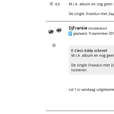
4,0
M.I.A. album en nog geen s
De single
Freedun
met Zay
DjFrankie
(moderator)
geplaatst:
9 september 2016
E-Clect-Eddy schreef
:
M.I.A. album en nog geen
De single
Freedun
met Za
luisteren.
Lol ? is vandaag uitgekom