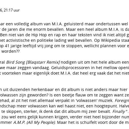
, 21:17 uur
aar een volledig album van M.I.A. geluisterd maar ondertussen wel 
de jaren die me enorm bevallen. Maar een heel album M.I.A. is d
 Ben niet van de Hip Hop en rap en haar teksten vind ik niet altijd 
t activistische en politieke lading wel bevallen. Op Wikipedia staa
op 41 jarige leeftijd vrij jong om te stoppen, wellicht plannen voor
n worden??
ral
Bird Song [Blaqstarr Remix]
nodigen uit om het hele album een
n we maar zeggen vandaag. Geluidsprocessoren in het mellow op
t voorteken maar eigenlijk doet M.I.A. dat heel erg vaak dat het nie
n uit duizenden herkenbaar en dit album is niet anders maar hier k
 volwassen zijn geworden? Is een beetje flauw om te zeggen want ze 
ad, al zit het niet allemaal verpakt in 'volwassen' muziek.
Foreign
endschap meer volwassen kan wel haast niet, een hoogtepunt. Hal
e skippen, sterker, ik denk dat dit album mij zeer bevalt.
Finally
".
zou wel eens gelijk kunnen krijgen, verder niet heel bijzonder nu
 nummer
A.M.P. (All My People)
. Maar het is schuifelt voort door de m