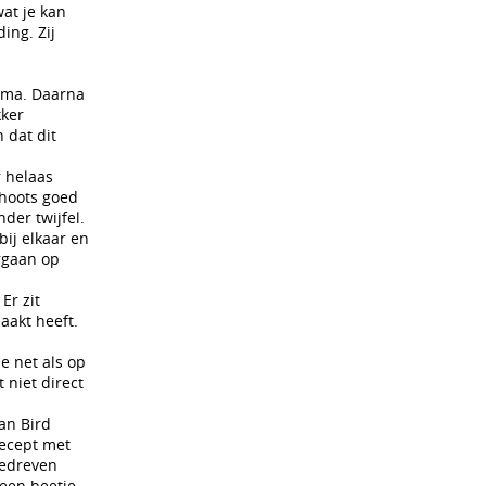
wat je kan
ing. Zij
ima. Daarna
kker
 dat dit
r helaas
choots goed
der twijfel.
bij elkaar en
rgaan op
Er zit
aakt heeft.
de net als op
 niet direct
van Bird
recept met
gedreven
 een beetje