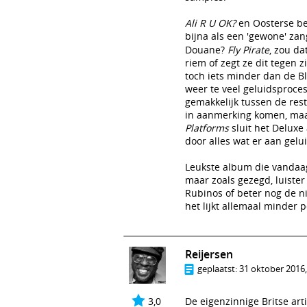
Ali R U OK?
en Oosterse be
bijna als een 'gewone' zan
Douane?
Fly Pirate
, zou da
riem of zegt ze dit tegen
toch iets minder dan de B
weer te veel geluidsproce
gemakkelijk tussen de res
in aanmerking komen, maar
Platforms
sluit het Deluxe
door alles wat er aan gelu
Leukste album die vandaag
maar zoals gezegd, luister
Rubinos of beter nog de ni
het lijkt allemaal minder p
Reijersen
geplaatst:
31 oktober 2016,
3,0
De eigenzinnige Britse arti