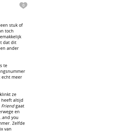
0
een stuk of
an toch
gemakkelijk
t dat dit
 een ander
s te
eningsnummer
t echt meer
linkt ze
heeft altijd
 Friend
gaat
verwege en
..and you
mmer. Zelfde
ix van