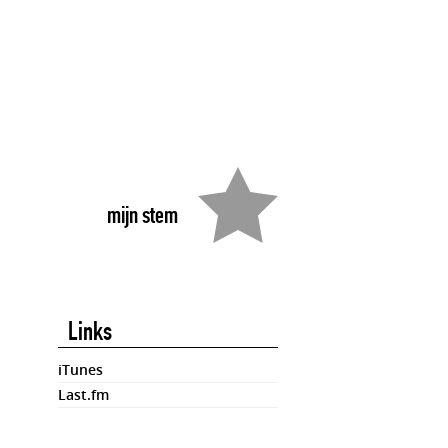
mijn stem
Links
iTunes
Last.fm