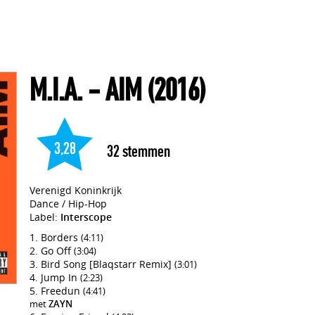
M.I.A.
- AIM
(2016)
3,28
32
stemmen
Verenigd Koninkrijk
Dance / Hip-Hop
Label:
Interscope
Borders
(4:11)
Go Off
(3:04)
Bird Song [Blaqstarr Remix]
(3:01)
Jump In
(2:23)
Freedun
(4:41)
met
ZAYN