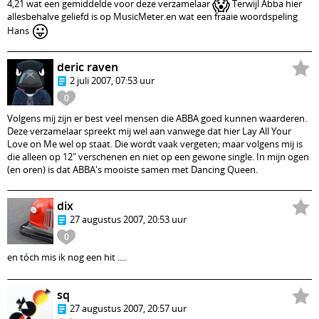
😱
4,21 wat een gemiddelde voor deze verzamelaar
Terwijl Abba hier
allesbehalve geliefd is op MusicMeter.en wat een fraaie woordspeling
😛
Hans
deric raven
2 juli 2007, 07:53 uur
0
Volgens mij zijn er best veel mensen die ABBA goed kunnen waarderen.
Deze verzamelaar spreekt mij wel aan vanwege dat hier Lay All Your
Love on Me wel op staat. Die wordt vaak vergeten; maar volgens mij is
die alleen op 12" verschenen en niet op een gewone single. In mijn ogen
(en oren) is dat ABBA's mooiste samen met Dancing Queen.
dix
27 augustus 2007, 20:53 uur
0
en tóch mis ik nog een hit ....
sq
27 augustus 2007, 20:57 uur