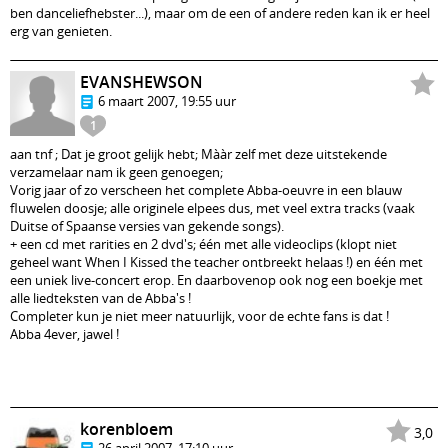
ben danceliefhebster...), maar om de een of andere reden kan ik er heel
erg van genieten.
EVANSHEWSON
6 maart 2007, 19:55 uur
1
aan tnf ; Dat je groot gelijk hebt; Mààr zelf met deze uitstekende
verzamelaar nam ik geen genoegen;
Vorig jaar of zo verscheen het complete Abba-oeuvre in een blauw
fluwelen doosje; alle originele elpees dus, met veel extra tracks (vaak
Duitse of Spaanse versies van gekende songs).
+ een cd met rarities en 2 dvd's; één met alle videoclips (klopt niet
geheel want When I Kissed the teacher ontbreekt helaas !) en één met
een uniek live-concert erop. En daarbovenop ook nog een boekje met
alle liedteksten van de Abba's !
Completer kun je niet meer natuurlijk, voor de echte fans is dat !
Abba 4ever, jawel !
korenbloem
3,0