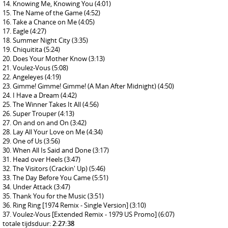
Knowing Me, Knowing You
(4:01)
The Name of the Game
(4:52)
Take a Chance on Me
(4:05)
Eagle
(4:27)
Summer Night City
(3:35)
Chiquitita
(5:24)
Does Your Mother Know
(3:13)
Voulez-Vous
(5:08)
Angeleyes
(4:19)
Gimme! Gimme! Gimme! (A Man After Midnight)
(4:50)
I Have a Dream
(4:42)
The Winner Takes It All
(4:56)
Super Trouper
(4:13)
On and on and On
(3:42)
Lay All Your Love on Me
(4:34)
One of Us
(3:56)
When All Is Said and Done
(3:17)
Head over Heels
(3:47)
The Visitors (Crackin' Up)
(5:46)
The Day Before You Came
(5:51)
Under Attack
(3:47)
Thank You for the Music
(3:51)
Ring Ring [1974 Remix - Single Version]
(3:10)
Voulez-Vous [Extended Remix - 1979 US Promo]
(6:07)
totale tijdsduur:
2:27:38