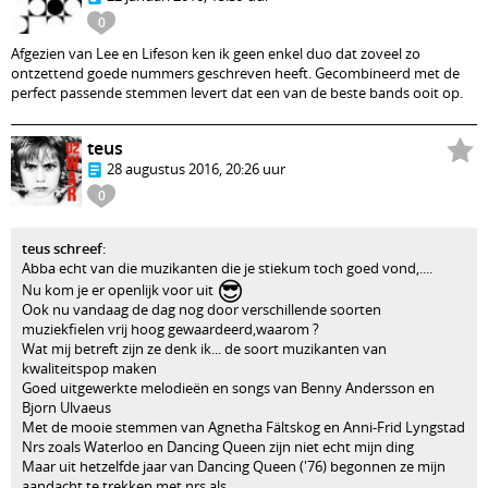
0
Afgezien van Lee en Lifeson ken ik geen enkel duo dat zoveel zo
ontzettend goede nummers geschreven heeft. Gecombineerd met de
perfect passende stemmen levert dat een van de beste bands ooit op.
teus
28 augustus 2016, 20:26 uur
0
teus schreef
:
Abba echt van die muzikanten die je stiekum toch goed vond,....
😎
Nu kom je er openlijk voor uit
Ook nu vandaag de dag nog door verschillende soorten
muziekfielen vrij hoog gewaardeerd,waarom ?
Wat mij betreft zijn ze denk ik... de soort muzikanten van
kwaliteitspop maken
Goed uitgewerkte melodieën en songs van Benny Andersson en
Bjorn Ulvaeus
Met de mooie stemmen van Agnetha Fältskog en Anni-Frid Lyngstad
Nrs zoals Waterloo en Dancing Queen zijn niet echt mijn ding
Maar uit hetzelfde jaar van Dancing Queen ('76) begonnen ze mijn
aandacht te trekken met nrs als,