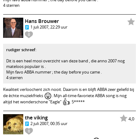
4 sterren
Hans Brouwer
1 juli 2007, 22:29 uur
0
rudiger schreef
:
Dit is een heel mooi overzicht van deze band , die anno 2007 nog
mateloos populair is .
Mijn favo ABBA nummer ; the day before you came .
4 sterren
Kwaliteit verloochent zich nooit. Daarom is en blijft ABBA zeer geliefd bij
😛
de èchte muziekfrieks
. Mijn all-time-favoriete ABBA song is nog
👍
altijd het wonderschone "Eagle"
. 5*****
the viking
4,0
2 juli 2007, 00:35 uur
0