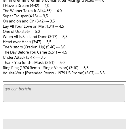
Gimme! Gimme! Gimme! (A Man After Midnight) (4:50) --- 4,0
I Have a Dream (4:42) --- 4,0
The Winner Takes It All (4:56) --- 4,0
Super Trouper (4:13) --- 3,5
On and on and On (3:42) --- 3,5
Lay All Your Love on Me (4:34) --- 4,5
One of Us (3:56) --- 5,0
When All Is Said and Done (3:17) --- 3,5
Head over Heels (3:47) --- 3,5
The Visitors (Crackin' Up) (5:46) --- 3,0
The Day Before You Came (5:51) --- 4,5
Under Attack (3:47) --- 3,5
Thank You for the Music (3:51) --- 5,0
Ring Ring [1974 Remix - Single Version] (3:10) --- 3,5
Voulez-Vous [Extended Remix - 1979 US Promo] (6:07) --- 3,5