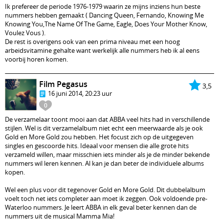
Ik prefereer de periode 1976-1979 waarin ze mijns inziens hun beste
nummers hebben gemaakt ( Dancing Queen, Fernando, Knowing Me
Knowing You,The Name Of The Game, Eagle, Does Your Mother Know,
Voulez Vous ).
De rest is overigens ook van een prima niveau met een hoog
arbeidsvitamine gehalte want werkelijk alle nummers heb ik al eens
voorbij horen komen.
Film Pegasus
3,5
16 juni 2014, 20:23 uur
0
De verzamelaar toont mooi aan dat ABBA veel hits had in verschillende
stijlen. Wel is dit verzamelalbum niet echt een meerwaarde als je ook
Gold en More Gold zou hebben. Het focust zich op de uitgegeven
singles en gescoorde hits. Ideaal voor mensen die alle grote hits
verzameld willen, maar misschien iets minder als je de minder bekende
nummers wil leren kennen. Al kan je dan beter de individuele albums
kopen.
Wel een plus voor dit tegenover Gold en More Gold. Dit dubbelalbum
voelt toch net iets completer aan moet ik zeggen. Ook voldoende pre-
Waterloo nummers. Je leert ABBA in elk geval beter kennen dan de
nummers uit de musical Mamma Mia!