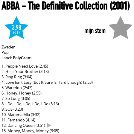
ABBA
- The Definitive Collection
(2001)
3,98
mijn stem
(61)
Zweden
Pop
Label:
PolyGram
People Need Love
(2:45)
He Is Your Brother
(3:18)
Ring Ring
(3:04)
Love Isn't Easy (But It Sure Is Hard Enough)
(2:53)
Waterloo
(2:47)
Honey, Honey
(2:55)
So Long
(3:05)
I Do, I Do, I Do, I Do, I Do
(3:16)
SOS
(3:20)
Mamma Mia
(3:32)
Fernando
(4:14)
Dancing Queen
(3:51)
Money, Money, Money
(3:05)