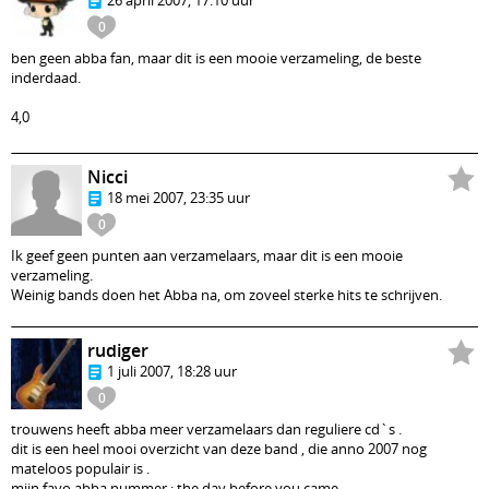
26 april 2007, 17:10 uur
0
ben geen abba fan, maar dit is een mooie verzameling, de beste
inderdaad.
4,0
Nicci
18 mei 2007, 23:35 uur
0
Ik geef geen punten aan verzamelaars, maar dit is een mooie
verzameling.
Weinig bands doen het Abba na, om zoveel sterke hits te schrijven.
rudiger
1 juli 2007, 18:28 uur
0
trouwens heeft abba meer verzamelaars dan reguliere cd`s .
dit is een heel mooi overzicht van deze band , die anno 2007 nog
mateloos populair is .
mijn favo abba nummer ; the day before you came .