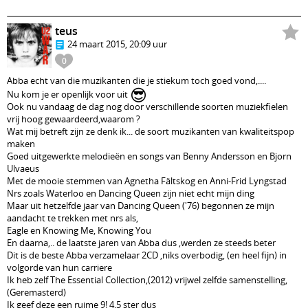
teus
24 maart 2015, 20:09 uur
0
Abba echt van die muzikanten die je stiekum toch goed vond,....
😎
Nu kom je er openlijk voor uit
Ook nu vandaag de dag nog door verschillende soorten muziekfielen
vrij hoog gewaardeerd,waarom ?
Wat mij betreft zijn ze denk ik... de soort muzikanten van kwaliteitspop
maken
Goed uitgewerkte melodieën en songs van Benny Andersson en Bjorn
Ulvaeus
Met de mooie stemmen van Agnetha Fältskog en Anni-Frid Lyngstad
Nrs zoals Waterloo en Dancing Queen zijn niet echt mijn ding
Maar uit hetzelfde jaar van Dancing Queen ('76) begonnen ze mijn
aandacht te trekken met nrs als,
Eagle en Knowing Me, Knowing You
En daarna,.. de laatste jaren van Abba dus ,werden ze steeds beter
Dit is de beste Abba verzamelaar 2CD ,niks overbodig, (en heel fijn) in
volgorde van hun carriere
Ik heb zelf The Essential Collection,(2012) vrijwel zelfde samenstelling,
(Geremasterd)
Ik geef deze een ruime 9! 4,5 ster dus