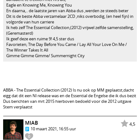
Eagle en Knowing Me, Knowing You
En daarna,.. de laatste jaren van Abba dus ,werden ze steeds beter
Dit is de beste Abba verzamelaar 2CD ,niks overbodig, (en heel fijn) in
volgorde van hun carriere
Ik heb zelf The Essential Collection,(2012) vrijwel zelfde samenstelling,
(Geremasterd)
Ik geef deze een ruime 9! 4,5 ster dus
Favorieten; The Day Before You Came / Lay All Your Love On Me /
The Winner Takes It All
Gimme Gimme Gimme/ Summernight City
ABBA - The Essential Collection (2012) Is nu ook op MM geplaatst,dacht
eigg dat dit een Nl release was en de Essential de Engelse die ik dus bezit
Dus berichten van mrt 2015 hierboven bedoeld voor die 2012 uitgave
Stem verplaatst
MIAB
4,5
10 maart 2021, 16:55 uur
0