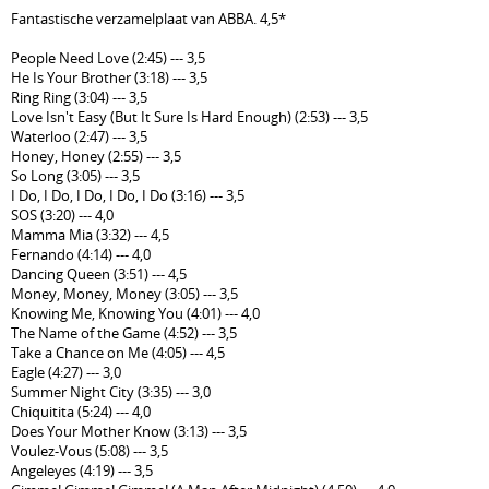
Fantastische verzamelplaat van ABBA. 4,5*
People Need Love (2:45) --- 3,5
He Is Your Brother (3:18) --- 3,5
Ring Ring (3:04) --- 3,5
Love Isn't Easy (But It Sure Is Hard Enough) (2:53) --- 3,5
Waterloo (2:47) --- 3,5
Honey, Honey (2:55) --- 3,5
So Long (3:05) --- 3,5
I Do, I Do, I Do, I Do, I Do (3:16) --- 3,5
SOS (3:20) --- 4,0
Mamma Mia (3:32) --- 4,5
Fernando (4:14) --- 4,0
Dancing Queen (3:51) --- 4,5
Money, Money, Money (3:05) --- 3,5
Knowing Me, Knowing You (4:01) --- 4,0
The Name of the Game (4:52) --- 3,5
Take a Chance on Me (4:05) --- 4,5
Eagle (4:27) --- 3,0
Summer Night City (3:35) --- 3,0
Chiquitita (5:24) --- 4,0
Does Your Mother Know (3:13) --- 3,5
Voulez-Vous (5:08) --- 3,5
Angeleyes (4:19) --- 3,5