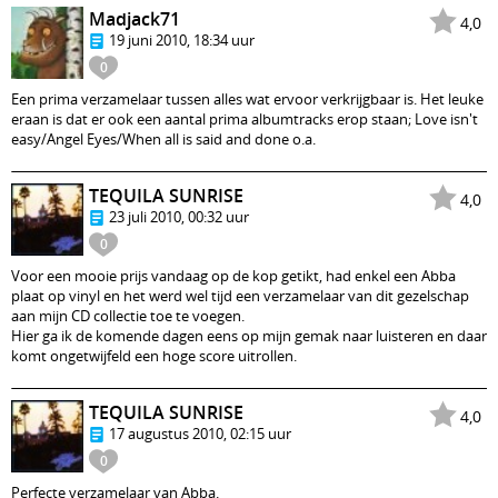
Madjack71
4,0
19 juni 2010, 18:34 uur
0
Een prima verzamelaar tussen alles wat ervoor verkrijgbaar is. Het leuke
eraan is dat er ook een aantal prima albumtracks erop staan; Love isn't
easy/Angel Eyes/When all is said and done o.a.
TEQUILA SUNRISE
4,0
23 juli 2010, 00:32 uur
0
Voor een mooie prijs vandaag op de kop getikt, had enkel een Abba
plaat op vinyl en het werd wel tijd een verzamelaar van dit gezelschap
aan mijn CD collectie toe te voegen.
Hier ga ik de komende dagen eens op mijn gemak naar luisteren en daar
komt ongetwijfeld een hoge score uitrollen.
TEQUILA SUNRISE
4,0
17 augustus 2010, 02:15 uur
0
Perfecte verzamelaar van Abba.