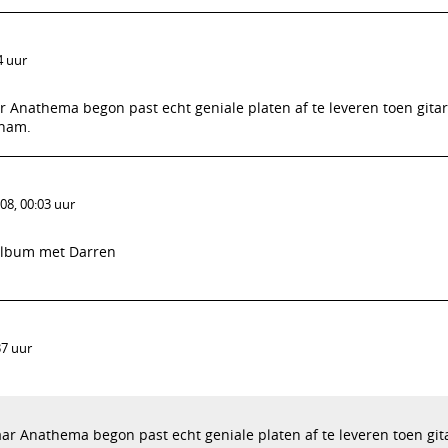
4 uur
aar Anathema begon past echt geniale platen af te leveren toen gitar
rnam.
08, 00:03 uur
album met Darren
37 uur
maar Anathema begon past echt geniale platen af te leveren toen gita