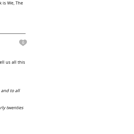
k is We, The
0
l us all this
 and to all
rly twenties