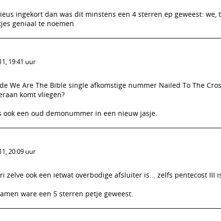
eus ingekort dan was dit minstens een 4 sterren ep geweest: we, 
tjes geniaal te noemen
1, 19:41 uur
n de We Are The Bible single afkomstige nummer Nailed To The Cros
teraan komt vliegen?
s ook een oud demonummer in een nieuw jasje.
1, 20:09 uur
zelve ook een ietwat overbodige afsluiter is... zelfs pentecost III 
amen ware een 5 sterren petje geweest.