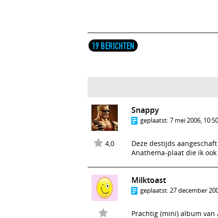
19 BERICHTEN
Snappy
geplaatst:
7 mei 2006, 10:5
4,0
Deze destijds aangeschaft
Anathema-plaat die ik ook 
Milktoast
geplaatst:
27 december 200
Prachtig (mini) album van