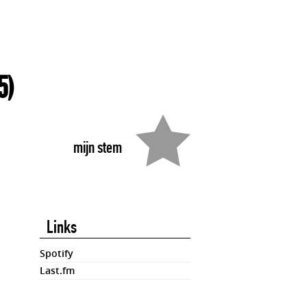
5)
mijn stem
Links
Spotify
Last.fm