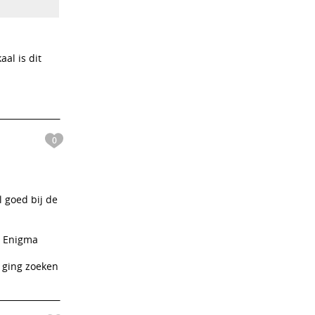
al is dit
0
l goed bij de
t Enigma
d ging zoeken