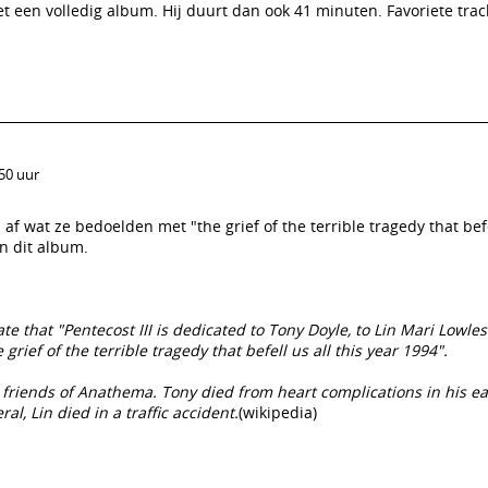
et een volledig album. Hij duurt dan ook 41 minuten. Favoriete trac
:50 uur
f wat ze bedoelden met "the grief of the terrible tragedy that befel
n dit album.
te that "Pentecost III is dedicated to Tony Doyle, to Lin Mari Lowles
rief of the terrible tragedy that befell us all this year 1994".
friends of Anathema. Tony died from heart complications in his ea
al, Lin died in a traffic accident.
(wikipedia)