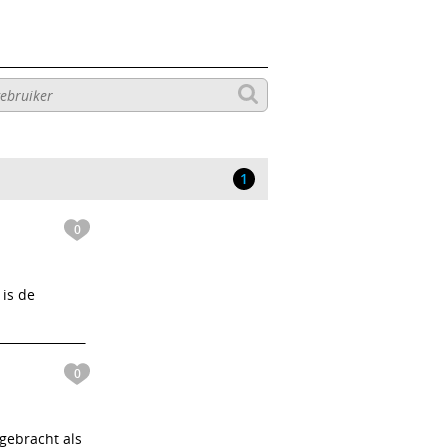
1
0
 is de
.
0
gebracht als