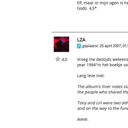
EP, maar in mijn ogen is h
Gods. 4,5*
LZA
geplaatst:
26 april 2007, 01
4,0
Vroeg me destijds weleens a
year 1994"in het boekje va
Lang leve inet:
The album's liner notes sta
the people who shared the g
Tony and Lin were two old 
and on the way to the funer
aiaiai.