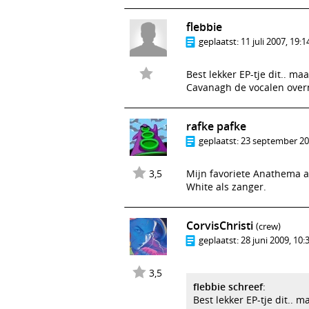
flebbie
geplaatst:
11 juli 2007, 19:1
Best lekker EP-tje dit.. m
Cavanagh de vocalen ove
rafke pafke
geplaatst:
23 september 20
3,5
Mijn favoriete Anathema 
White als zanger.
CorvisChristi
(crew)
geplaatst:
28 juni 2009, 10:
3,5
flebbie schreef
:
Best lekker EP-tje dit.. 