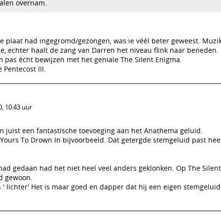
calen overnam.
ze plaat had ingegromd/gezongen, was ie véél beter geweest. Muzika
je, echter haalt de zang van Darren het niveau flink naar beneden.
pas écht bewijzen met het geniale The Silent Enigma.
 Pentecost III.
, 10:43 uur
m juist een fantastische toevoeging aan het Anathema geluid.
 Yours To Drown In bijvoorbeeld. Dat getergde stemgeluid past hee
had gedaan had het niet heel veel anders geklonken. Op The Silen
id gewoon.
s ' lichter' Het is maar goed en dapper dat hij een eigen stemgelui