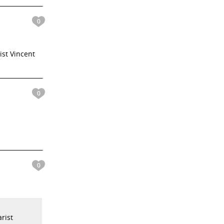
0
ist Vincent
0
0
rist