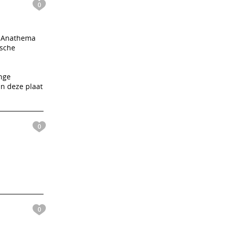
0
n Anathema
ische
nge
n deze plaat
0
0