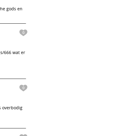
the gods en
0
s/666 wat er
0
is overbodig