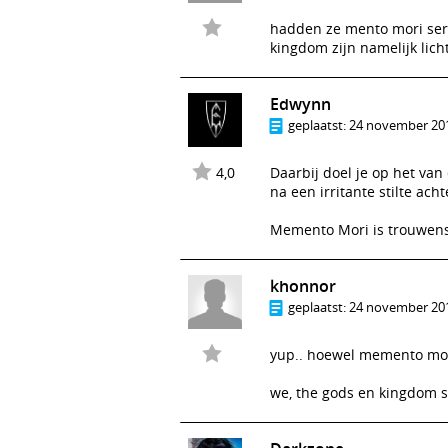
hadden ze mento mori seri
kingdom zijn namelijk lich
Edwynn
geplaatst:
24 november 201
4,0
Daarbij doel je op het va
na een irritante stilte ach
Memento Mori is trouwen
khonnor
geplaatst:
24 november 201
yup.. hoewel memento mori 
we, the gods en kingdom s