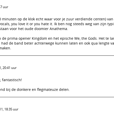
47 uur
 minuten op de klok echt waar voor je zuur verdiende centen) va
cals, you love it or you hate it. Ik ben nog steeds weg van zijn typ
 staan voor het oude doomier Anathema.
n de prima opener Kingdom en het epische We, the Gods. Het te la
 had de band beter achterwege kunnen laten en ook qua lengte va
maken.
, 20:41 uur
; fantastisch!
end bij de donkere en flegmateuze delen.
1, 18:35 uur