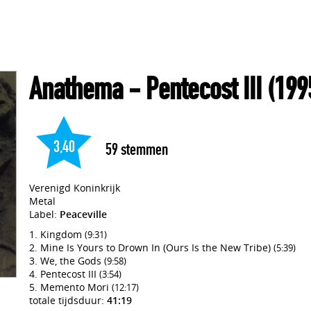
Anathema
- Pentecost III
(199
3,40
59
stemmen
Verenigd Koninkrijk
Metal
Label:
Peaceville
Kingdom
(9:31)
Mine Is Yours to Drown In (Ours Is the New Tribe)
(5:39)
We, the Gods
(9:58)
Pentecost III
(3:54)
Memento Mori
(12:17)
totale tijdsduur:
41:19