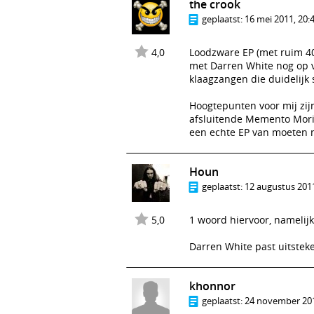
the crook
geplaatst:
16 mei 2011, 20:
4,0
Loodzware EP (met ruim 40
met Darren White nog op vo
klaagzangen die duidelijk
Hoogtepunten voor mij zij
afsluitende Memento Mori
een echte EP van moeten 
Houn
geplaatst:
12 augustus 2011
5,0
1 woord hiervoor, namelijk
Darren White past uitstek
khonnor
geplaatst:
24 november 201