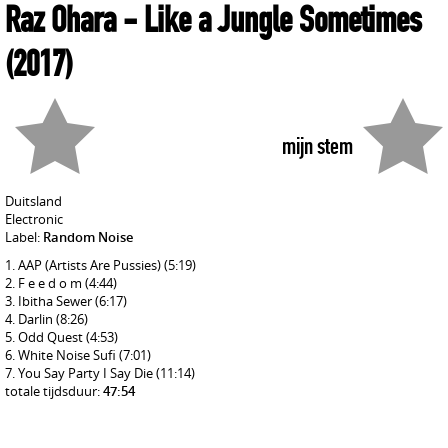
Raz Ohara
- Like a Jungle Sometimes
(2017)
mijn stem
Duitsland
Electronic
Label:
Random Noise
AAP (Artists Are Pussies)
(5:19)
F e e d o m
(4:44)
Ibitha Sewer
(6:17)
Darlin
(8:26)
Odd Quest
(4:53)
White Noise Sufi
(7:01)
You Say Party I Say Die
(11:14)
totale tijdsduur:
47:54