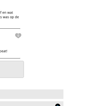
af en wat
ts was op de
0
peat!