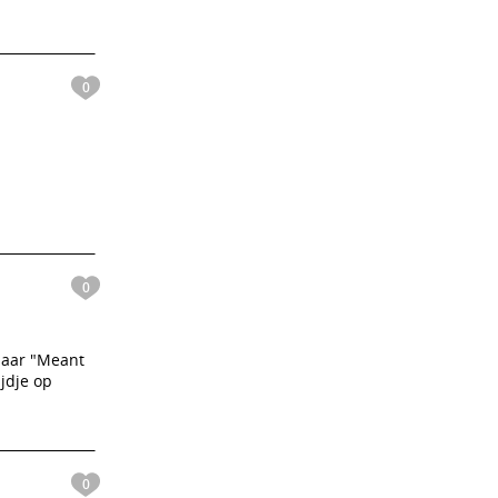
0
0
 Maar "Meant
ijdje op
0