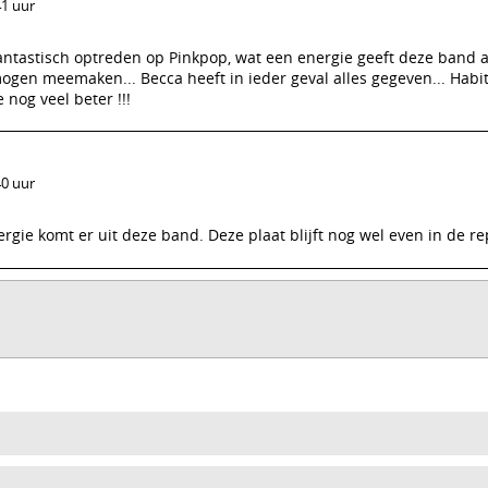
41 uur
fantastisch optreden op Pinkpop, wat een energie geeft deze band 
 mogen meemaken... Becca heeft in ieder geval alles gegeven... Habi
 nog veel beter !!!
40 uur
rgie komt er uit deze band. Deze plaat blijft nog wel even in de re