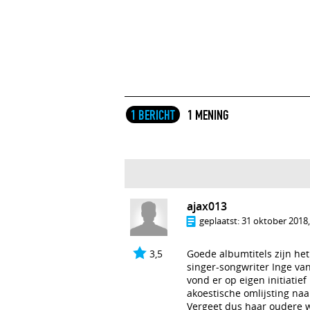
1 BERICHT
1 MENING
ajax013
geplaatst:
31 oktober 2018,
3,5
Goede albumtitels zijn he
singer-songwriter Inge va
vond er op eigen initiatie
akoestische omlijsting naa
Vergeet dus haar oudere w