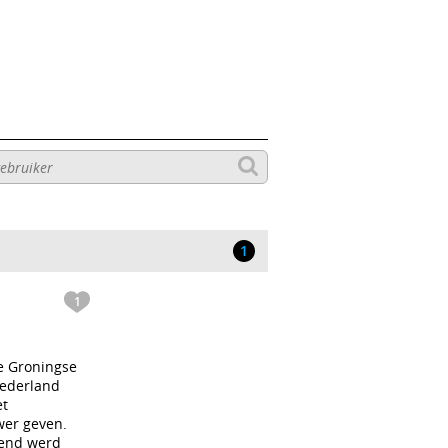
1
1
de Groningse
Nederland
et
wer geven.
kend werd