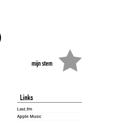
)
mijn stem
Links
Last.fm
Apple Music