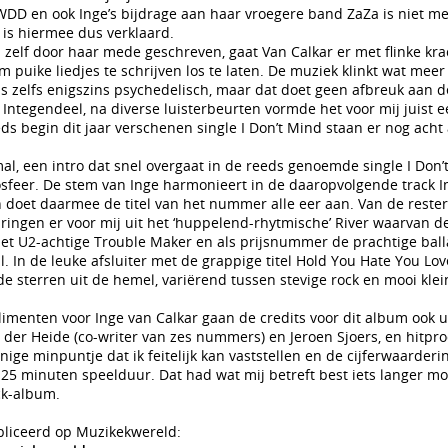
WDD en ook Inge’s bijdrage aan haar vroegere band ZaZa is niet m
 is hiermee dus verklaard.
n zelf door haar mede geschreven, gaat Van Calkar er met flinke krac
 puike liedjes te schrijven los te laten. De muziek klinkt wat mee
 zelfs enigszins psychedelisch, maar dat doet geen afbreuk aan d
Integendeel, na diverse luisterbeurten vormde het voor mij juist 
s begin dit jaar verschenen single I Don’t Mind staan er nog acht
l, een intro dat snel overgaat in de reeds genoemde single I Don’
rosfeer. De stem van Inge harmonieert in de daaropvolgende track 
 doet daarmee de titel van het nummer alle eer aan. Van de reste
ingen er voor mij uit het ‘huppelend-rhytmische’ River waarvan 
 het U2-achtige Trouble Maker en als prijsnummer de prachtige ball
. In de leuke afsluiter met de grappige titel Hold You Hate You Lo
de sterren uit de hemel, variërend tussen stevige rock en mooi kl
imenten voor Inge van Calkar gaan de credits voor dit album ook u
 der Heide (co-writer van zes nummers) en Jeroen Sjoers, en hitpr
nige minpuntje dat ik feitelijk kan vaststellen en de cijferwaarderi
 25 minuten speelduur. Dat had wat mij betreft best iets langer mo
ck-album.
bliceerd op Muzikekwereld: