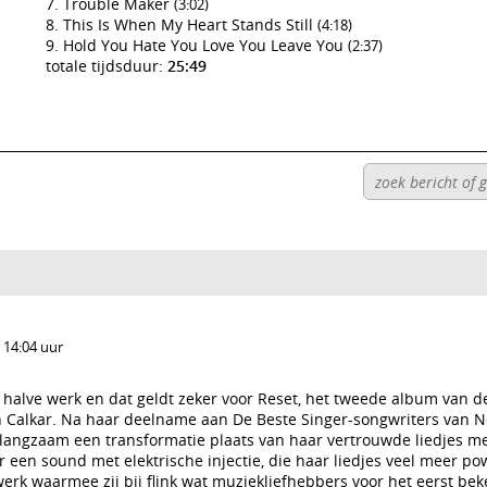
Trouble Maker
(3:02)
This Is When My Heart Stands Still
(4:18)
Hold You Hate You Love You Leave You
(2:37)
totale tijdsduur:
25:49
 14:04 uur
t halve werk en dat geldt zeker voor Reset, het tweede album van 
n Calkar. Na haar deelname aan De Beste Singer-songwriters van 
f langzaam een transformatie plaats van haar vertrouwde liedjes m
r een sound met elektrische injectie, die haar liedjes veel meer po
erk waarmee zij bij flink wat muziekliefhebbers voor het eerst be