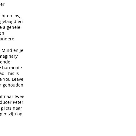
eer
ht op los,
r gelaagd en
e algehele
een
 andere
t Mind en je
Imaginary
rende
de harmonie
ad This Is
ve You Leave
ein gehouden
it naar twee
oducer Peter
ng iets naar
gen zijn op