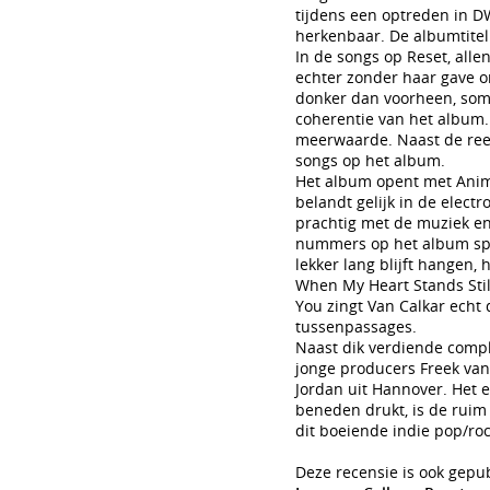
tijdens een optreden in D
herkenbaar. De albumtitel
In de songs op Reset, alle
echter zonder haar gave om
donker dan voorheen, soms
coherentie van het album. 
meerwaarde. Naast de reed
songs op het album.
Het album opent met Anima
belandt gelijk in de elect
prachtig met de muziek en
nummers op het album spr
lekker lang blijft hangen,
When My Heart Stands Still
You zingt Van Calkar echt 
tussenpassages.
Naast dik verdiende compl
jonge producers Freek van
Jordan uit Hannover. Het e
beneden drukt, is de ruim
dit boeiende indie pop/ro
Deze recensie is ook gepu