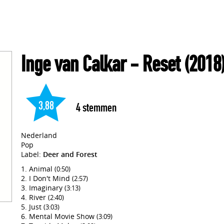
Inge van Calkar
- Reset
(2018
3,88
4
stemmen
Nederland
Pop
Label:
Deer and Forest
Animal
(0:50)
I Don't Mind
(2:57)
Imaginary
(3:13)
River
(2:40)
Just
(3:03)
Mental Movie Show
(3:09)