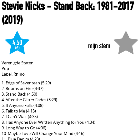
Stevie Nicks
- Stand Back: 1981-2017
(2019)
4,50
mijn stem
(6)
Verenigde Staten
Pop
Label:
Rhino
Edge of Seventeen
(5:29)
Rooms on Fire
(4:37)
Stand Back
(4:50)
After the Glitter Fades
(3:29)
If Anyone Falls
(4:08)
Talk to Me
(4:13)
I Can't Wait
(4:35)
Has Anyone Ever Written Anything for You
(4:34)
Long Way to Go
(4:06)
Maybe Love Will Change Your Mind
(4:16)
Blue Denim
(4:23)