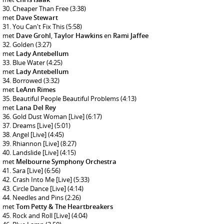
Cheaper Than Free
(3:38)
met
Dave Stewart
You Can't Fix This
(5:58)
met
Dave Grohl
,
Taylor Hawkins
en
Rami Jaffee
Golden
(3:27)
met
Lady Antebellum
Blue Water
(4:25)
met
Lady Antebellum
Borrowed
(3:32)
met
LeAnn Rimes
Beautiful People Beautiful Problems
(4:13)
met
Lana Del Rey
Gold Dust Woman [Live]
(6:17)
Dreams [Live]
(5:01)
Angel [Live]
(4:45)
Rhiannon [Live]
(8:27)
Landslide [Live]
(4:15)
met
Melbourne Symphony Orchestra
Sara [Live]
(6:56)
Crash Into Me [Live]
(5:33)
Circle Dance [Live]
(4:14)
Needles and Pins
(2:26)
met
Tom Petty & The Heartbreakers
Rock and Roll [Live]
(4:04)