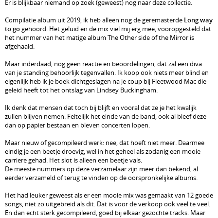
Er is blijkbaar niemand op zoek (geweest) nog naar deze collectie.
Compilatie album uit 2019, ik heb alleen nog de geremasterde
Long way
to go
gehoord. Het geluid en de mix viel mij erg mee, vooropgesteld dat
het nummer van het matige album The Other side of the Mirror is
afgehaald.
Maar inderdaad, nog geen reactie en beoordelingen, dat zal een diva
van je standing behoorlijk tegenvallen. Ik koop ook niets meer blind en
eigenlijk heb ik je boek dichtgeslagen na je coup bij Fleetwood Mac die
geleid heeft tot het ontslag van Lindsey Buckingham.
Ik denk dat mensen dat toch bij blijft en vooral dat ze je het kwalijk
zullen blijven nemen. Feitelijk het einde van de band, ook al bleef deze
dan op papier bestaan en bleven concerten lopen.
Maar nieuw of gecompileerd werk: nee, dat hoeft niet meer. Daarmee
eindig je een beetje droevig, wel in het geheel als zodanig een mooie
carriere gehad. Het slot is alleen een beetje vals.
De meeste nummers op deze verzamelaar zijn meer dan bekend, al
eerder verzameld of terug te vinden op de oorspronkelijke albums.
Het had leuker geweest als er een mooie mix was gemaakt van 12 goede
songs, niet zo uitgebreid als dit. Dat is voor de verkoop ook veel te veel.
En dan echt sterk gecompileerd, goed bij elkaar gezochte tracks. Maar