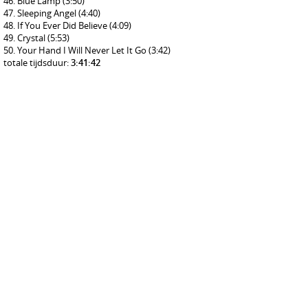
Blue Lamp
(3:50)
Sleeping Angel
(4:40)
If You Ever Did Believe
(4:09)
Crystal
(5:53)
Your Hand I Will Never Let It Go
(3:42)
totale tijdsduur:
3:41:42