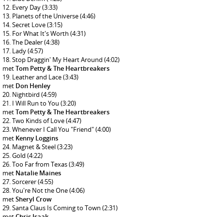
Every Day
(3:33)
Planets of the Universe
(4:46)
Secret Love
(3:15)
For What It's Worth
(4:31)
The Dealer
(4:38)
Lady
(4:57)
Stop Draggin' My Heart Around
(4:02)
met
Tom Petty & The Heartbreakers
Leather and Lace
(3:43)
met
Don Henley
Nightbird
(4:59)
I Will Run to You
(3:20)
met
Tom Petty & The Heartbreakers
Two Kinds of Love
(4:47)
Whenever I Call You "Friend"
(4:00)
met
Kenny Loggins
Magnet & Steel
(3:23)
Gold
(4:22)
Too Far from Texas
(3:49)
met
Natalie Maines
Sorcerer
(4:55)
You're Not the One
(4:06)
met
Sheryl Crow
Santa Claus Is Coming to Town
(2:31)
met
Chris Isaak