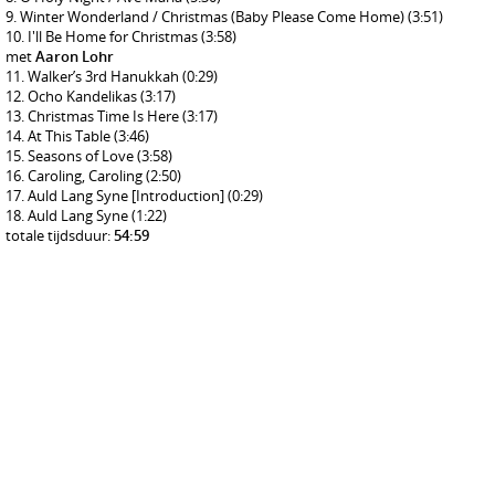
Winter Wonderland / Christmas (Baby Please Come Home)
(3:51)
I'll Be Home for Christmas
(3:58)
met
Aaron Lohr
Walker’s 3rd Hanukkah
(0:29)
Ocho Kandelikas
(3:17)
Christmas Time Is Here
(3:17)
At This Table
(3:46)
Seasons of Love
(3:58)
Caroling, Caroling
(2:50)
Auld Lang Syne [Introduction]
(0:29)
Auld Lang Syne
(1:22)
totale tijdsduur:
54:59