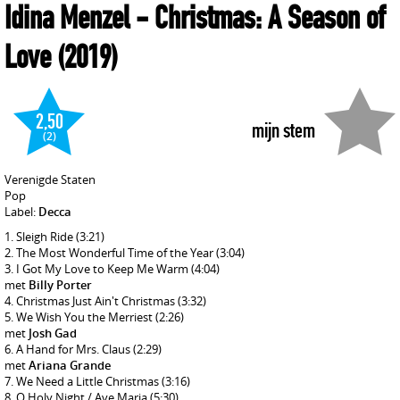
Idina Menzel
- Christmas: A Season of
Love
(2019)
2,50
mijn stem
(2)
Verenigde Staten
Pop
Label:
Decca
Sleigh Ride
(3:21)
The Most Wonderful Time of the Year
(3:04)
I Got My Love to Keep Me Warm
(4:04)
met
Billy Porter
Christmas Just Ain't Christmas
(3:32)
We Wish You the Merriest
(2:26)
met
Josh Gad
A Hand for Mrs. Claus
(2:29)
met
Ariana Grande
We Need a Little Christmas
(3:16)
O Holy Night / Ave Maria
(5:30)