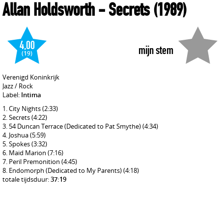
Allan Holdsworth
- Secrets
(1989)
4,00
mijn stem
(19)
Verenigd Koninkrijk
Jazz / Rock
Label:
Intima
City Nights
(2:33)
Secrets
(4:22)
54 Duncan Terrace (Dedicated to Pat Smythe)
(4:34)
Joshua
(5:59)
Spokes
(3:32)
Maid Marion
(7:16)
Peril Premonition
(4:45)
Endomorph (Dedicated to My Parents)
(4:18)
totale tijdsduur:
37:19