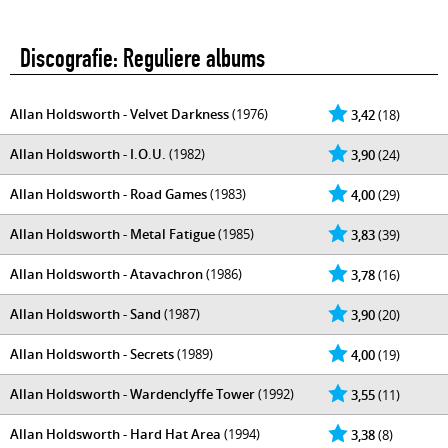
Discografie: Reguliere albums
Allan Holdsworth - Velvet Darkness
(1976)
3,42
(18)
Allan Holdsworth - I.O.U.
(1982)
3,90
(24)
Allan Holdsworth - Road Games
(1983)
4,00
(29)
Allan Holdsworth - Metal Fatigue
(1985)
3,83
(39)
Allan Holdsworth - Atavachron
(1986)
3,78
(16)
Allan Holdsworth - Sand
(1987)
3,90
(20)
Allan Holdsworth - Secrets
(1989)
4,00
(19)
Allan Holdsworth - Wardenclyffe Tower
(1992)
3,55
(11)
Allan Holdsworth - Hard Hat Area
(1994)
3,38
(8)