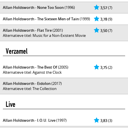
Allan Holdsworth - None Too Soon
(1996)
3,57
(7)
Allan Holdsworth - The Sixteen Men of Tain
(1999)
3,78
(9)
Allan Holdsworth - Flat Tire
(2001)
3,50
(7)
Alternatieve titel: Music for a Non-Existent Movie
Verzamel
Allan Holdsworth - The Best Of
(2005)
3,75
(2)
Alternatieve titel: Against the Clock
Allan Holdsworth - Eidolon
(2017)
Alternatieve titel: The Collection
Live
Allan Holdsworth - I.O.U. Live
(1997)
3,83
(3)