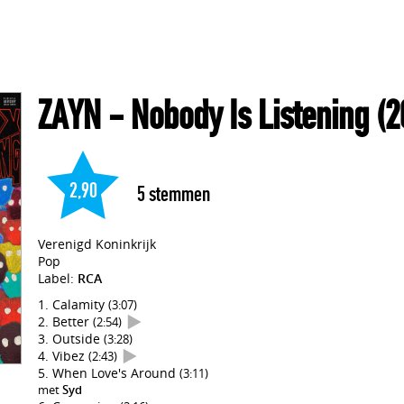
ZAYN
- Nobody Is Listening
(2
2,90
5
stemmen
Verenigd Koninkrijk
Pop
Label:
RCA
Calamity
(3:07)
Better
(2:54)
Outside
(3:28)
Vibez
(2:43)
When Love's Around
(3:11)
met
Syd