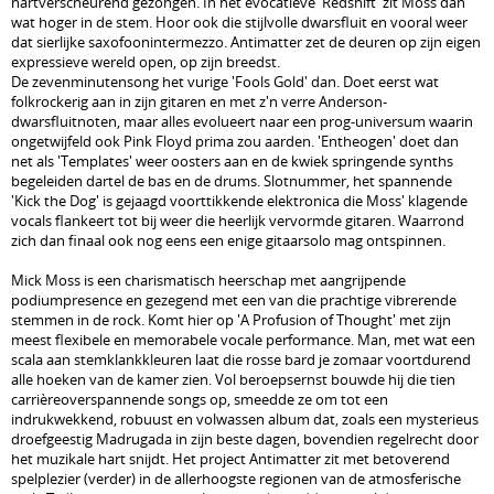
hartverscheurend gezongen. In het evocatieve 'Redshift' zit Moss dan
wat hoger in de stem. Hoor ook die stijlvolle dwarsfluit en vooral weer
dat sierlijke saxofoonintermezzo. Antimatter zet de deuren op zijn eigen
expressieve wereld open, op zijn breedst.
De zevenminutensong het vurige 'Fools Gold' dan. Doet eerst wat
folkrockerig aan in zijn gitaren en met z'n verre Anderson-
dwarsfluitnoten, maar alles evolueert naar een prog-universum waarin
ongetwijfeld ook Pink Floyd prima zou aarden. 'Entheogen' doet dan
net als 'Templates' weer oosters aan en de kwiek springende synths
begeleiden dartel de bas en de drums. Slotnummer, het spannende
'Kick the Dog' is gejaagd voorttikkende elektronica die Moss' klagende
vocals flankeert tot bij weer die heerlijk vervormde gitaren. Waarrond
zich dan finaal ook nog eens een enige gitaarsolo mag ontspinnen.
Mick Moss is een charismatisch heerschap met aangrijpende
podiumpresence en gezegend met een van die prachtige vibrerende
stemmen in de rock. Komt hier op 'A Profusion of Thought' met zijn
meest flexibele en memorabele vocale performance. Man, met wat een
scala aan stemklankkleuren laat die rosse bard je zomaar voortdurend
alle hoeken van de kamer zien. Vol beroepsernst bouwde hij die tien
carrièreoverspannende songs op, smeedde ze om tot een
indrukwekkend, robuust en volwassen album dat, zoals een mysterieus
droefgeestig Madrugada in zijn beste dagen, bovendien regelrecht door
het muzikale hart snijdt. Het project Antimatter zit met betoverend
spelplezier (verder) in de allerhoogste regionen van de atmosferische