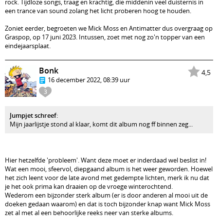
rock. Tijdloze songs, traag en krachtig, die middenin veel duisternis in
een trance van sound zolang het licht proberen hoog te houden.
Zoniet eerder, begroeten we Mick Moss en Antimatter dus overgraag op
Graspop, op 17 juni 2023. Intussen, zoet met nog zo'n topper van een
eindejaarsplaat.
Bonk
4,5
16 december 2022, 08:39 uur
3
Jumpjet schreef
:
Mijn jaarlijstje stond al klaar, komt dit album nog ff binnen zeg...
Hier hetzelfde 'probleem'. Want deze moet er inderdaad wel beslist in!
Wat een mooi, sfeervol, diepgaand album is het weer geworden. Hoewel
het zich leent voor de late avond met gedempte lichten, merk ik nu dat
je het ook prima kan draaien op de vroege winterochtend.
Wederom een bijzonder sterk album (er is door anderen al mooi uit de
doeken gedaan waarom) en dat is toch bijzonder knap want Mick Moss
zet al met al een behoorlijke reeks neer van sterke albums.