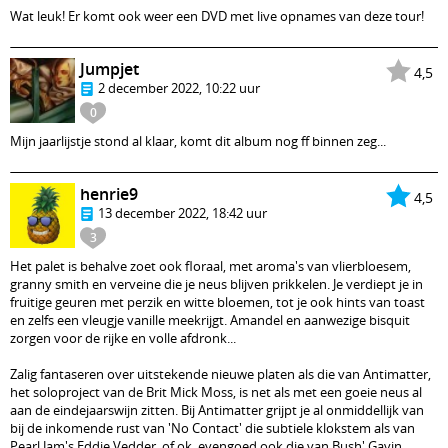
Wat leuk! Er komt ook weer een DVD met live opnames van deze tour!
Jumpjet
4,5
2 december 2022, 10:22 uur
0
Mijn jaarlijstje stond al klaar, komt dit album nog ff binnen zeg...
henrie9
4,5
13 december 2022, 18:42 uur
3
Het palet is behalve zoet ook floraal, met aroma's van vlierbloesem,
granny smith en verveine die je neus blijven prikkelen. Je verdiept je in
fruitige geuren met perzik en witte bloemen, tot je ook hints van toast
en zelfs een vleugje vanille meekrijgt. Amandel en aanwezige bisquit
zorgen voor de rijke en volle afdronk...
Zalig fantaseren over uitstekende nieuwe platen als die van Antimatter,
het soloproject van de Brit Mick Moss, is net als met een goeie neus al
aan de eindejaarswijn zitten. Bij Antimatter grijpt je al onmiddellijk van
bij de inkomende rust van 'No Contact' die subtiele klokstem als van
Pearl Jam's Eddie Vedder, of ok, evengoed ook die van Bush' Gavin