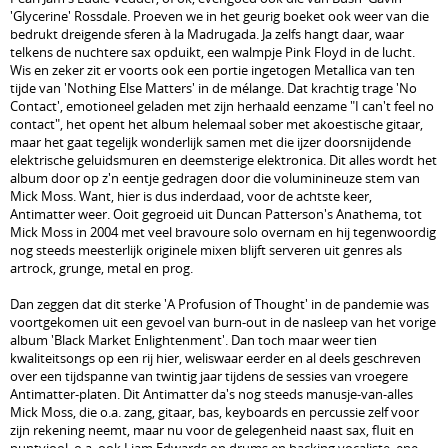
'Glycerine' Rossdale. Proeven we in het geurig boeket ook weer van die
bedrukt dreigende sferen à la Madrugada. Ja zelfs hangt daar, waar
telkens de nuchtere sax opduikt, een walmpje Pink Floyd in de lucht.
Wis en zeker zit er voorts ook een portie ingetogen Metallica van ten
tijde van 'Nothing Else Matters' in de mélange. Dat krachtig trage 'No
Contact', emotioneel geladen met zijn herhaald eenzame "I can't feel no
contact", het opent het album helemaal sober met akoestische gitaar,
maar het gaat tegelijk wonderlijk samen met die ijzer doorsnijdende
elektrische geluidsmuren en deemsterige elektronica. Dit alles wordt het
album door op z'n eentje gedragen door die voluminineuze stem van
Mick Moss. Want, hier is dus inderdaad, voor de achtste keer,
Antimatter weer. Ooit gegroeid uit Duncan Patterson's Anathema, tot
Mick Moss in 2004 met veel bravoure solo overnam en hij tegenwoordig
nog steeds meesterlijk originele mixen blijft serveren uit genres als
artrock, grunge, metal en prog.
Dan zeggen dat dit sterke 'A Profusion of Thought' in de pandemie was
voortgekomen uit een gevoel van burn-out in de nasleep van het vorige
album 'Black Market Enlightenment'. Dan toch maar weer tien
kwaliteitsongs op een rij hier, weliswaar eerder en al deels geschreven
over een tijdspanne van twintig jaar tijdens de sessies van vroegere
Antimatter-platen. Dit Antimatter da's nog steeds manusje-van-alles
Mick Moss, die o.a. zang, gitaar, bas, keyboards en percussie zelf voor
zijn rekening neemt, maar nu voor de gelegenheid naast sax, fluit en