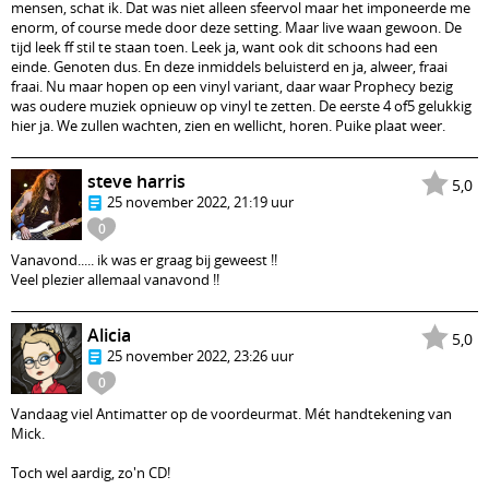
mensen, schat ik. Dat was niet alleen sfeervol maar het imponeerde me
enorm, of course mede door deze setting. Maar live waan gewoon. De
tijd leek ff stil te staan toen. Leek ja, want ook dit schoons had een
einde. Genoten dus. En deze inmiddels beluisterd en ja, alweer, fraai
fraai. Nu maar hopen op een vinyl variant, daar waar Prophecy bezig
was oudere muziek opnieuw op vinyl te zetten. De eerste 4 of5 gelukkig
hier ja. We zullen wachten, zien en wellicht, horen. Puike plaat weer.
steve harris
5,0
25 november 2022, 21:19 uur
0
Vanavond..... ik was er graag bij geweest !!
Veel plezier allemaal vanavond !!
Alicia
5,0
25 november 2022, 23:26 uur
0
Vandaag viel Antimatter op de voordeurmat. Mét handtekening van
Mick.
Toch wel aardig, zo'n CD!