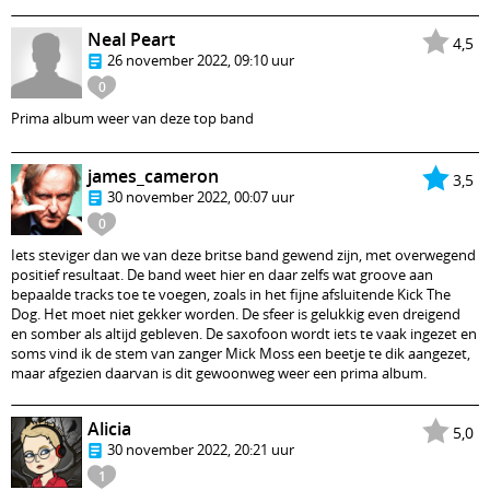
Neal Peart
4,5
26 november 2022, 09:10 uur
0
Prima album weer van deze top band
james_cameron
3,5
30 november 2022, 00:07 uur
0
Iets steviger dan we van deze britse band gewend zijn, met overwegend
positief resultaat. De band weet hier en daar zelfs wat groove aan
bepaalde tracks toe te voegen, zoals in het fijne afsluitende Kick The
Dog. Het moet niet gekker worden. De sfeer is gelukkig even dreigend
en somber als altijd gebleven. De saxofoon wordt iets te vaak ingezet en
soms vind ik de stem van zanger Mick Moss een beetje te dik aangezet,
maar afgezien daarvan is dit gewoonweg weer een prima album.
Alicia
5,0
30 november 2022, 20:21 uur
1