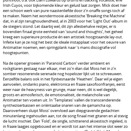
puntviool, o.a. ook Liam Edwards op drums en backing vocaliste, ene
Irish Cuyos, voor bijkomende kleur en geluid laat zorgen. Mick doet hier
een schoon werk van pure naastenliefde door z'n onaffe songs toch af
te maken. Neem het wondermooie akoestische 'Breaking the Machine'
dat, in al zijn terughoudendheid, al in 2003 voor het 'Light Out'-album in
de steigers stond. Let daarbij wel, dit zijn allesbehalve restjes, er is
bovendien finaal grote eenheid van 'sound and thoughts', het geheel
kreeg een superieure productie én een artistiek hoogstaande lay-out.
Infeite kan je ze nog het best de ideale instapplaat voor het oeuvre van
Antimatter noemen, een springplank naar 's mans discografie vol
hoogtepunten.
Na de opener groeien in 'Paranoid Carbon' verder ambient en
rockgitaren gestaag naar elkaar, met zo'n élan dat Moss het in z'n
somber resonerende serenade nog hopelozer lijkt uit te schreeuwen.
Eenzelfde balans ook in het fijnbesnaarde 'Heathen'. Daar wil je eigen
aanvoelen, ondanks piano, elektronica en fraaie saxofoonfranjes, eerst
weer naar de heavyness van grunge, maar neen, dit is wel degelijk,
groots en atmosferisch, de emotionaliteit, de melancholie van
Antimatter ten voeten uit. In 'Templates' vallen de transcenderende
syntheziserbassen en oriëntaalse snaren van de qamancha op.
Daaroverheen sluipt Moss' overvloed aan diepgravende gedachten
minutenlang ingehouden aan, tot de song finaal met gitaren en al stevig
de lucht inschiet. Dan 'Fold', de single, schitterend akoestisch ingeleid, is
in fraaie laagjes opgebouwd en er wordt tot aan het intense slot weer zo