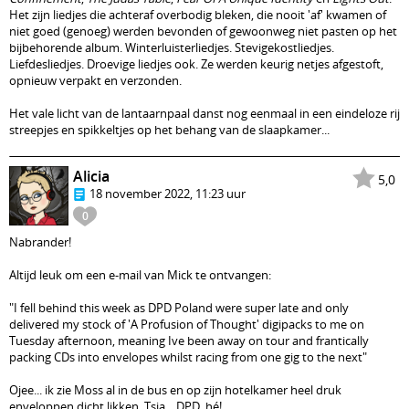
Het zijn liedjes die achteraf overbodig bleken, die nooit 'af' kwamen of
niet goed (genoeg) werden bevonden of gewoonweg niet pasten op het
bijbehorende album. Winterluisterliedjes. Stevigekostliedjes.
Liefdesliedjes. Droevige liedjes ook. Ze werden keurig netjes afgestoft,
opnieuw verpakt en verzonden.
Het vale licht van de lantaarnpaal danst nog eenmaal in een eindeloze rij
streepjes en spikkeltjes op het behang van de slaapkamer...
Alicia
5,0
18 november 2022, 11:23 uur
0
Nabrander!
Altijd leuk om een e-mail van Mick te ontvangen:
"I fell behind this week as DPD Poland were super late and only
delivered my stock of 'A Profusion of Thought' digipacks to me on
Tuesday afternoon, meaning Ive been away on tour and frantically
packing CDs into envelopes whilst racing from one gig to the next"
Ojee... ik zie Moss al in de bus en op zijn hotelkamer heel druk
enveloppen dicht likken. Tsja... DPD, hé!