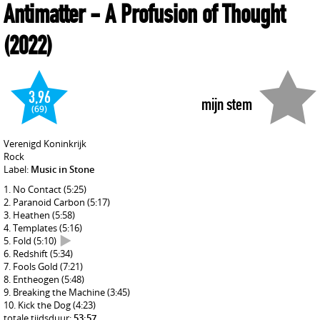
Antimatter
- A Profusion of Thought
(2022)
3,96
mijn stem
(69)
Verenigd Koninkrijk
Rock
Label:
Music in Stone
No Contact
(5:25)
Paranoid Carbon
(5:17)
Heathen
(5:58)
Templates
(5:16)
Fold
(5:10)
Redshift
(5:34)
Fools Gold
(7:21)
Entheogen
(5:48)
Breaking the Machine
(3:45)
Kick the Dog
(4:23)
totale tijdsduur:
53:57