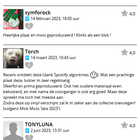
symforock
4,0
14 februari 2023, 18:05 uur
0
Heerlijke plaat en mooi geproduceerd ! Klinkt als een klok !
Torch
4,0
14 maart 2023, 10:43 uur
0
🙂
Recent ontdekt deze (dank Spoitify algoritmes
). Wat een prachtige
plaat deze, luister m zeer regelmatig.
Sfeerfol en prima geproduceerd. Ook het oudere materiaal even
beluisterd, en met name de voorganger is ook erg goed. Maar deze
spreekt me toch het meeste aan.
Zodra deze op vinyl verschijnt zal ik m zeker aan de collectie toevoegen!
(volgens Mick Moss 'late 2023').
TONYLUNA
4,0
2 juni 2023, 13:31 uur
1