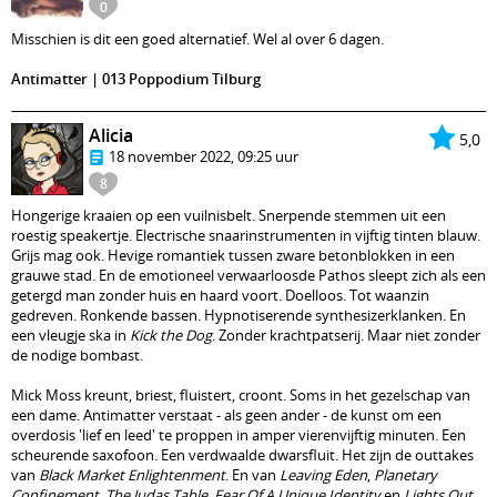
0
Misschien is dit een goed alternatief. Wel al over 6 dagen.
Antimatter | 013 Poppodium Tilburg
Alicia
5,0
18 november 2022, 09:25 uur
8
Hongerige kraaien op een vuilnisbelt. Snerpende stemmen uit een
roestig speakertje. Electrische snaarinstrumenten in vijftig tinten blauw.
Grijs mag ook. Hevige romantiek tussen zware betonblokken in een
grauwe stad. En de emotioneel verwaarloosde Pathos sleept zich als een
getergd man zonder huis en haard voort. Doelloos. Tot waanzin
gedreven. Ronkende bassen. Hypnotiserende synthesizerklanken. En
een vleugje ska in
Kick the Dog
. Zonder krachtpatserij. Maar niet zonder
de nodige bombast.
Mick Moss kreunt, briest, fluistert, croont. Soms in het gezelschap van
een dame. Antimatter verstaat - als geen ander - de kunst om een
overdosis 'lief en leed' te proppen in amper vierenvijftig minuten. Een
scheurende saxofoon. Een verdwaalde dwarsfluit. Het zijn de outtakes
van
Black Market Enlightenment
. En van
Leaving Eden
,
Planetary
Confinement
,
The Judas Table
,
Fear Of A Unique Identity
en
Lights Out
.