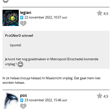
😉
legian
4,5
22 november 2022, 10:57 uur
1
ProGNerD schreef
:
(quote)
Je kunt het nog goedmaken in Metropool (Enschede) komende
😉
vrijdag !
Ik zit helaas (nouja helaas) In Maastricht vrijdag. Dat gaat hem niet
worden helaas.
pos
4,5
23 november 2022, 15:46 uur
0