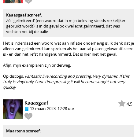
0
Kaaasgaaf schreef
:
Zó, 'gelimiteerd' (een woord dat in mijn beleving steeds rekkelijker
gebruikt wordt) is in dit geval ook wel echt gelimiteerd: dat was
vechten net bij de balie.
Het is inderdaad een woord wat aan inflatie onderhevig is. Ik denk dat je
alleen van gelimiteerd kan spreken als het aantal platen gekwantificeerd
is - en dan het liefst handgenummerd. Dat is hier niet het geval.
Afijn, mijn examplaren zijn onderweg.
Op discogs:
Fantastic live recording and pressing. Very dynamic. If this
truly is vinyl only / one time pressing it will become sought out very
quickly
Kaaasgaaf
4,5
13 maart 2023, 12:28 uur
0
Maartenn schreef
: