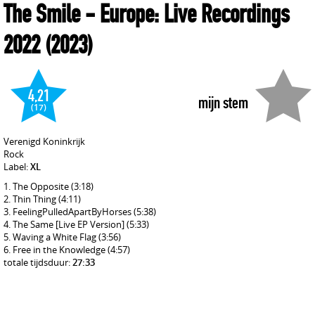
The Smile
- Europe: Live Recordings
2022
(2023)
4,21
mijn stem
(17)
Verenigd Koninkrijk
Rock
Label:
XL
The Opposite
(3:18)
Thin Thing
(4:11)
FeelingPulledApartByHorses
(5:38)
The Same [Live EP Version]
(5:33)
Waving a White Flag
(3:56)
Free in the Knowledge
(4:57)
totale tijdsduur:
27:33