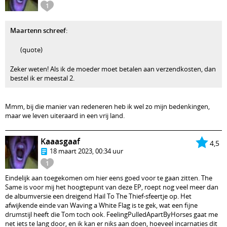
1
Maartenn schreef
:
(quote)
Zeker weten! Als ik de moeder moet betalen aan verzendkosten, dan
bestel ik er meestal 2.
Mmm, bij die manier van redeneren heb ik wel zo mijn bedenkingen,
maar we leven uiteraard in een vrij land.
Kaaasgaaf
4,5
18 maart 2023, 00:34 uur
1
Eindelijk aan toegekomen om hier eens goed voor te gaan zitten. The
Same is voor mij het hoogtepunt van deze EP, roept nog veel meer dan
de albumversie een dreigend Hail To The Thief-sfeertje op. Het
afwijkende einde van Waving a White Flag is te gek, wat een fijne
drumstijl heeft die Tom toch ook. FeelingPulledApartByHorses gaat me
net iets te lang door, en ik kan er niks aan doen, hoeveel incarnaties dit