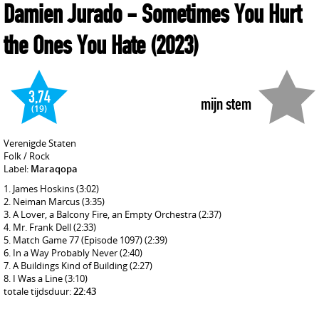
Damien Jurado
- Sometimes You Hurt
the Ones You Hate
(2023)
3,74
mijn stem
(19)
Verenigde Staten
Folk / Rock
Label:
Maraqopa
James Hoskins
(3:02)
Neiman Marcus
(3:35)
A Lover, a Balcony Fire, an Empty Orchestra
(2:37)
Mr. Frank Dell
(2:33)
Match Game 77 (Episode 1097)
(2:39)
In a Way Probably Never
(2:40)
A Buildings Kind of Building
(2:27)
I Was a Line
(3:10)
totale tijdsduur:
22:43