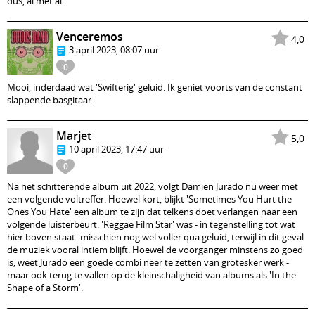
dus, al met al.
Venceremos
4,0
3 april 2023, 08:07 uur
0
Mooi, inderdaad wat 'Swifterig' geluid. Ik geniet voorts van de constant
slappende basgitaar.
Marjet
5,0
10 april 2023, 17:47 uur
0
Na het schitterende album uit 2022, volgt Damien Jurado nu weer met
een volgende voltreffer. Hoewel kort, blijkt 'Sometimes You Hurt the
Ones You Hate' een album te zijn dat telkens doet verlangen naar een
volgende luisterbeurt. 'Reggae Film Star' was - in tegenstelling tot wat
hier boven staat- misschien nog wel voller qua geluid, terwijl in dit geval
de muziek vooral intiem blijft. Hoewel de voorganger minstens zo goed
is, weet Jurado een goede combi neer te zetten van grotesker werk -
maar ook terug te vallen op de kleinschaligheid van albums als 'In the
Shape of a Storm'.