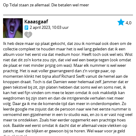
Op Tidal staan ze allemaal. Die betalen wel meer
Kaaasgaaf
4,0
2 april 2023, 10:03 uur
0
Ik heb deze maar op plaat gekocht, dat zou ik normaal ook doen om de
collectie compleet te houden maar het is wel lang geleden dat ik een
album voor het eerst via dat medium hoor. Heeft toch ook wel iets. Wist
niet dat dit zo’n korte zou zijn, dat viel wel een beetje tegen (ook omdat
de plaat er niet minder prijzig om was). Maar elk nummer is wel weer
prachtig. Het is wat voller gearrangeerd dan z’n vorige paar, op
momenten klinkt het bijna alsof Richard Swift vanuit de hemel aan de
knoppen draait. Toch is dat Damien weer helemaal zelf. Jammer dat er
geen tekstvel bij zit, zijn platen hebben dat soms wel en soms niet, ik
kan het wel fijn vinden om mee te lezen omdat ik ook makkelijk kan
wegdromen bij zijn stem en dan de intrigerende verhalen niet meer
volg. Daar ga ik me de komende tijd dan meer in onderdompelen. Zo
leerde google me zojuist dat de persoon naar wie het eerste nummer is
vernoemd een gijzelnemer in een tv-studio was, en zo is er vast nog veel
meer te ontdekken. Zoals hier eerder opgemerkt een prachtige hoes
ook. Baalde wel eerst omdat ik dacht dat er allemaal vieze vlekken op
zaten, maar die blijken er gewoon bij te horen. Wel waar voor je geld